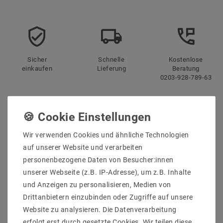
Sicher
Schnelle
Kostenlose
einkaufen
Lieferung
Beratung
0203-928-789-63
Beschreibung
Weitere Details
Wir verwenden Cookies und ähnliche Technologien
auf unserer Website und verarbeiten
Informationen zur Produktsicherheit
personenbezogene Daten von Besucher:innen
unserer Webseite (z.B. IP-Adresse), um z.B. Inhalte
und Anzeigen zu personalisieren, Medien von
Drittanbietern einzubinden oder Zugriffe auf unsere
Website zu analysieren. Die Datenverarbeitung
Lieferumfang: 1 stück
erfolgt erst durch gesetzte Cookies. Wir teilen diese
Hersteller : Spectrum