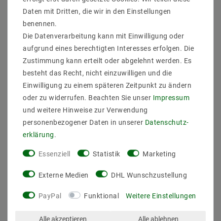
Hersteller Bauform : FILAMENT COG
Daten mit Dritten, die wir in den Einstellungen
EAN : 5902650593930
benennen.
Leistung (W) : 1
Die Datenverarbeitung kann mit Einwilligung oder
Sockel : E27
aufgrund eines berechtigten Interesses erfolgen. Die
Bauform : FILAMENT COG
Zustimmung kann erteilt oder abgelehnt werden. Es
Spannung (Volt) / Stromstärk bis : 230V AC
Lichtfarb(K) : 4000
besteht das Recht, nicht einzuwilligen und die
Farbwiedergabe : 80
Einwilligung zu einem späteren Zeitpunkt zu ändern
Energieklasse (2019/2015) : F
oder zu widerrufen. Beachten Sie unser
Impressum
Lichtausbeute : 100
und weitere Hinweise zur Verwendung
Abstrahlwinkel (Grad) : 300
personenbezogener Daten in unserer
Daten­schutz­
Lichtstrom (Lumen) : 100
Nutzbarer Lichtstrom [Lumen] : 100
erklärung
.
Nutzbarer Lichtstrom – Winkel [°] : 360
Essenziell
Statistik
Marketing
Dimmbarkeit : nicht dimmbar
Maß (DxL mm) : 45x72
Externe Medien
DHL Wunschzustellung
Betriebstemperatur : -10 Grad bis 40 Grad
PayPal
Funktional
Weitere Einstellungen
Alle akzeptieren
Alle ablehnen