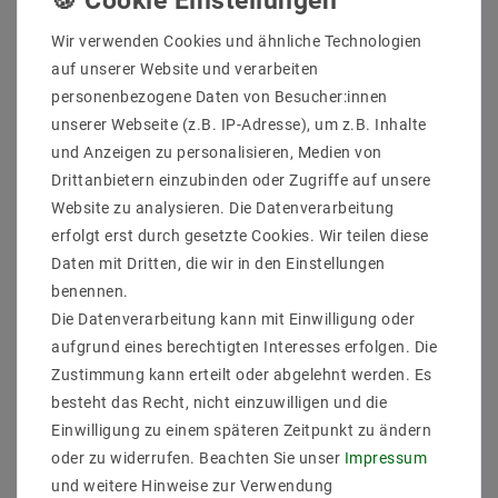
Wir verwenden Cookies und ähnliche Technologien
RF-Fernbedienung
auf unserer Website und verarbeiten
personenbezogene Daten von Besucher:innen
Die 2858Z45C RGBW+TUNABLE WHITE RF-
unserer Webseite (z.B. IP-Adresse), um z.B. Inhalte
Fernbedienung kann 4 verschiedene Zonen steuern.
und Anzeigen zu personalisieren, Medien von
Die Lichtfarben Rot, Grün, Blau und Weiß können
direkt eingeschaltet werden. Für jede Zone können bis
Drittanbietern einzubinden oder Zugriffe auf unsere
zu 4 Farben oder 4 Modi auf die Tasten S1, S2 ,S3 und
Website zu analysieren. Die Datenverarbeitung
S4 der Fernbedienung zugewiesen werden. Die Farben
erfolgt erst durch gesetzte Cookies. Wir teilen diese
können durch das Farbrad frei gewählt werden.
Daten mit Dritten, die wir in den Einstellungen
Außerdem lässt sich das System als RGB 3-Kanal-
benennen.
Output oder RGBW 4-Kanal-Output oder RGBW plus
TUNABLE WHITE ( auf gleichzeit ) einrichten.
Die Datenverarbeitung kann mit Einwilligung oder
aufgrund eines berechtigten Interesses erfolgen. Die
4,5 VDC 868 MHz 52x153x19 arbeitet mit 3 Stück AAA
Zustimmung kann erteilt oder abgelehnt werden. Es
(1,5 V) Batterien
besteht das Recht, nicht einzuwilligen und die
Betriebstemperatur: -10 bis + 50 °C
Einwilligung zu einem späteren Zeitpunkt zu ändern
Lagertemperatur:-20 °C bis + 60 °C
oder zu widerrufen. Beachten Sie unser
Impressum
Unser Connex Controller kann über unser Zubehör auf
und weitere Hinweise zur Verwendung