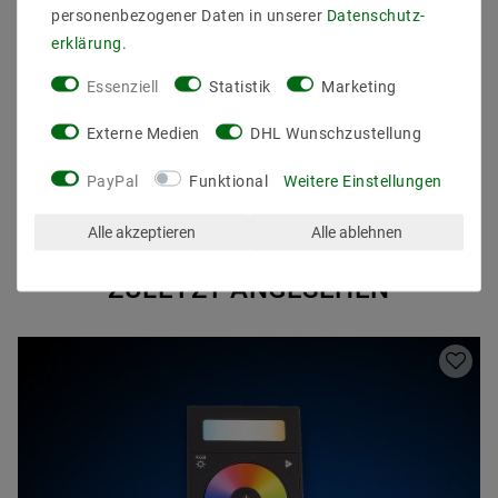
Funk- und WIFI-Steuerung problemlos erweitert
personenbezogener Daten in unserer
Daten­schutz­
werden. Wie das genau funktioniert, steht in unserem
erklärung
.
Datenblatt.
Essenziell
Statistik
Marketing
Externe Medien
DHL Wunschzustellung
PayPal
Funktional
Weitere Einstellungen
Alle akzeptieren
Alle ablehnen
ZULETZT ANGESEHEN