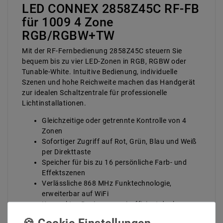
LED CONNEX 2858Z45C RF-FB
für 1009 4 Zone
RGB/RGBW+TW
Mit der RF-Fernbedienung 2858Z45C steuern Sie
bequem bis zu vier LED-Zonen in RGB, RGBW oder
Tunable-White. Intuitive Bedienung, individuelle
Szenen und hohe Reichweite machen das Handgerät
zur idealen Schaltzentrale für professionelle
Lichtinstallationen.
Gleichzeitige oder getrennte Kontrolle von 4
Zonen
Sofortiger Zugriff auf Rot, Grün, Blau und Weiß
per Direkttaste
Speicher für bis zu 16 persönliche Farb- und
Effekt­szenen
Verlässliche 868 MHz Funktechnologie,
erweiterbar auf WiFi
Kompaktes Design, energieeffizient dank
3×AAA-Batterien