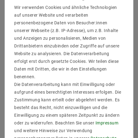
Mit der LED CONNEX 2819SDIM RF-Fernbedienung
Wir verwenden Cookies und ähnliche Technologien
dimmen Sie einfarbige LED-Installationen präzise und
auf unserer Website und verarbeiten
komfortabel. Die handliche Steuerung verwaltet bis zu
personenbezogene Daten von Besucher:innen
vier Zonen gleichzeitig und sorgt dank Touch-Rad für
stufenlose Helligkeitsanpassung. Ideal für
unserer Webseite (z.B. IP-Adresse), um z.B. Inhalte
Wohnräume, Gewerbe oder Showrooms.
und Anzeigen zu personalisieren, Medien von
Drittanbietern einzubinden oder Zugriffe auf unsere
Ihre Vorteile auf einen Blick
Website zu analysieren. Die Datenverarbeitung
Bedient vier Lichtzonen unabhängig
erfolgt erst durch gesetzte Cookies. Wir teilen diese
voneinander
Daten mit Dritten, die wir in den Einstellungen
Touch-Rad ermöglicht exakte, fließende
Dimmung
benennen.
Drei speicherbare Lieblingshelligkeiten per
Die Datenverarbeitung kann mit Einwilligung oder
Schnellzugriff
aufgrund eines berechtigten Interesses erfolgen. Die
Erweiterbar auf Funk- & WiFi-Steuerung via
Zustimmung kann erteilt oder abgelehnt werden. Es
Connex Zubehör
besteht das Recht, nicht einzuwilligen und die
Zuverlässiger Betrieb von ‑10 °C bis +50 °C
Einwilligung zu einem späteren Zeitpunkt zu ändern
oder zu widerrufen. Beachten Sie unser
Impressum
und weitere Hinweise zur Verwendung
RF-Fernbedienung