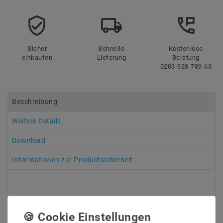
Sicher
Schnelle
Kostenlose
einkaufen
Lieferung
Beratung
0203-928-789-63
Beschreibung
Weitere Details
Download
Informationen zur Produktsicherheit
LED CONNEX 2819SDIM RF-FB
für 1009 Dimmung 4 Zone