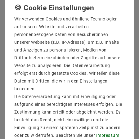
Wir verwenden Cookies und ähnliche Technologien
auf unserer Website und verarbeiten
personenbezogene Daten von Besucher:innen
unserer Webseite (z.B. IP-Adresse), um z.B. Inhalte
und Anzeigen zu personalisieren, Medien von
Drittanbietern einzubinden oder Zugriffe auf unsere
Website zu analysieren. Die Datenverarbeitung
erfolgt erst durch gesetzte Cookies. Wir teilen diese
Daten mit Dritten, die wir in den Einstellungen
[Paket] LED Einbaustrahler 200-240V AC 5W 6611 0 Ø80
benennen.
IP20 Alu Silber geschleift
Die Datenverarbeitung kann mit Einwilligung oder
aufgrund eines berechtigten Interesses erfolgen. Die
9,16 €
Zustimmung kann erteilt oder abgelehnt werden. Es
UVP 14,36 €
besteht das Recht, nicht einzuwilligen und die
inkl. ges. MwSt.
zzgl.
Versandkosten
Einwilligung zu einem späteren Zeitpunkt zu ändern
oder zu widerrufen. Beachten Sie unser
Impressum
Artikel anzeigen