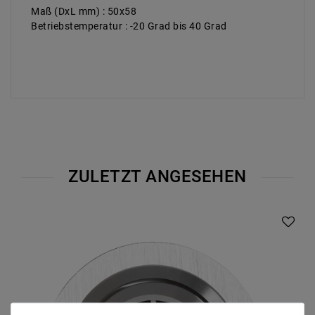
Maß (DxL mm) : 50x58
Betriebstemperatur : -20 Grad bis 40 Grad
ZULETZT ANGESEHEN
Artikelpaket