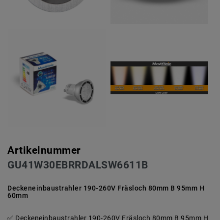
Artikelnummer
GU41W30EBRRDALSW6611B
Deckeneinbaustrahler 190-260V Fräsloch 80mm B 95mm H
60mm
Deckeneinbaustrahler 190-260V Fräsloch 80mm B 95mm H