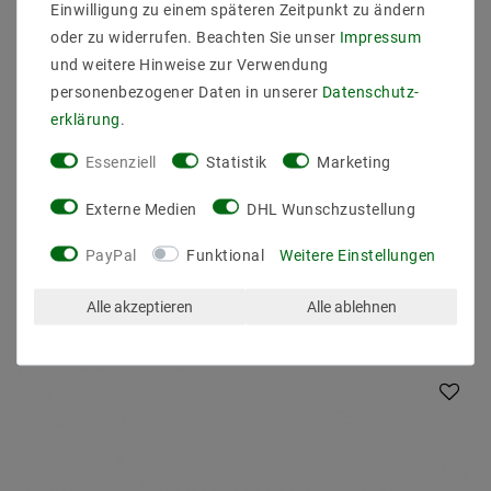
Einwilligung zu einem späteren Zeitpunkt zu ändern
oder zu widerrufen. Beachten Sie unser
Impressum
und weitere Hinweise zur Verwendung
personenbezogener Daten in unserer
Daten­schutz­
erklärung
.
LED Einbau / Aufbau Panel Aura rund Warmweiß 24W (W)
Essenziell
Statistik
Marketing
Ø 290mm
15,42 €
UVP 28,16 €
Externe Medien
DHL Wunschzustellung
PayPal
Funktional
Weitere Einstellungen
inkl. ges. MwSt.
zzgl.
Versandkosten
Alle akzeptieren
Alle ablehnen
Artikel anzeigen