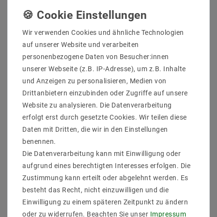
Wir verwenden Cookies und ähnliche Technologien
auf unserer Website und verarbeiten
Es gibt zwei Möglichkeiten, die Lampe an die Decke zu
personenbezogene Daten von Besucher:innen
montieren.
unserer Webseite (z.B. IP-Adresse), um z.B. Inhalte
Sie können die Lampe sehr einfach mit einer
und Anzeigen zu personalisieren, Medien von
mitgelieferten Halterung (Federklammer) direkt
Drittanbietern einzubinden oder Zugriffe auf unsere
auf die Decke anschrauben oder
Website zu analysieren. Die Datenverarbeitung
in eine entsprechende Aussparung in die Decke
erfolgt erst durch gesetzte Cookies. Wir teilen diese
einarbeiten. Selbstverständlich wird auch
Daten mit Dritten, die wir in den Einstellungen
hierfür das zugehörige Montagematerial
mitgeliefert. Die Federklammer, mit der die
benennen.
Lampe befestigt wird, können Sie maßgerecht
Die Datenverarbeitung kann mit Einwilligung oder
justieren und somit die Einbauleuchte direkt
aufgrund eines berechtigten Interesses erfolgen. Die
einklemmen.
Zustimmung kann erteilt oder abgelehnt werden. Es
Beide Möglichkeiten sind schnell und einfach zu
besteht das Recht, nicht einzuwilligen und die
montieren. Alle Lampen haben einen eingebauten
Einwilligung zu einem späteren Zeitpunkt zu ändern
Magnetmontageschalter, eine flexible Abdeckung für
oder zu widerrufen. Beachten Sie unser
Impressum