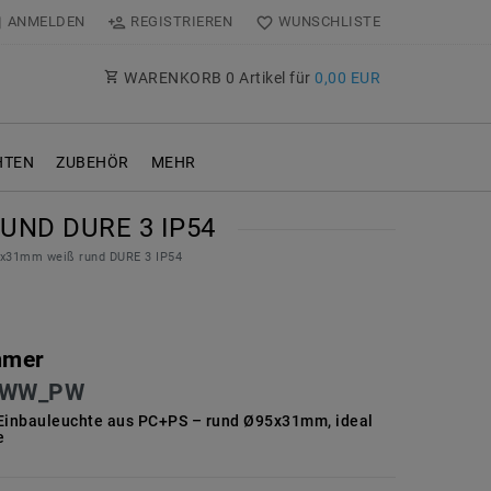
ANMELDEN
REGISTRIEREN
WUNSCHLISTE
WARENKORB
0
Artikel für
0,00 EUR
TEN
ZUBEHÖR
MEHR
ND DURE 3 IP54
5x31mm weiß rund DURE 3 IP54
mmer
1WW_PW
inbauleuchte aus PC+PS – rund Ø95x31mm, ideal
e