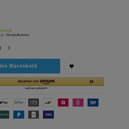
erktage
zgl.
Versandkosten
 den Warenkorb