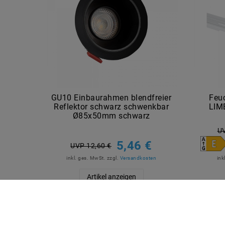
GU10 Einbaurahmen blendfreier
Feu
Reflektor schwarz schwenkbar
LIM
Ø85x50mm schwarz
UV
5,46 €
UVP 12,60 €
inkl. ges. MwSt.
zzgl.
Versandkosten
ink
Artikel anzeigen