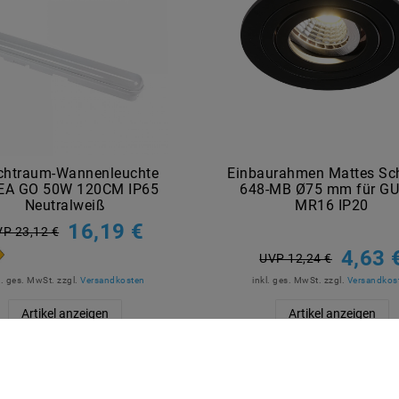
chtraum-Wannenleuchte
Einbaurahmen Mattes Sc
EA GO 50W 120CM IP65
648-MB Ø75 mm für GU
Neutralweiß
MR16 IP20
16,19 €
P 23,12 €
4,63 
UVP 12,24 €
l. ges. MwSt.
zzgl.
Versandkosten
inkl. ges. MwSt.
zzgl.
Versandkos
Artikel anzeigen
Artikel anzeigen