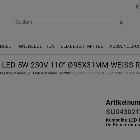
ODULE
INNENLEUCHTEN
LED LEUCHTMITTEL
AUSSENLEUCH
LED 5W 230V 110° Ø95X31MM WEISS RU
 Einbaustrahler
Einbaustrahler in 230v
Einbauleuchte LED 5W 230V 110° Ø9
Artikelnu
SLI04302
Kompakte LED-E
für Feuchträum