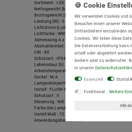
Sortiment : LED LUMINAIRES
Nettogewicht [kg] : 0,062
Bruttogewicht [kg] : 0,081
Wir verwenden Cookies und ä
Leistung [W] : 5
Besucher:innen unserer Webse
Lichtstrom [Lumen] : 500
Drittanbietern einzubinden od
Lichtfarbe : WW
Cookies. Wir teilen diese Date
Abmessung A x B x C... [mm] : 95x31
Die Datenverarbeitung kann m
Abstrahlwinkel : 110
CRI : 80
erteilt oder abgelehnt werden
Schutzart : IP54
ändern oder zu widerrufen. 
Lebensdaur [h] : 50HZ
in unserer
Daten­schutz­erklä
Arbeitstemperatur : -20/+40
Sockel : N/A
Essenziell
Statisti
Lampenkörpermaterial : PC+PS
Install : FLUSH-MOUNTED
Funktional
Weitere Ein
Schutzart : II
Steuerung : NIE
Alle a
Farbe des Lampenkörpers : WHITE
Install Maß : 72
Anwendungsbereich : INT