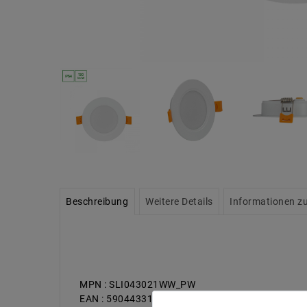
Beschreibung
Weitere Details
Informationen zu
MPN : SLI043021WW_PW
EAN : 5904433140737