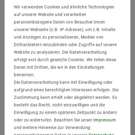
Wir verwenden Cookies und ähnliche Technologien
Ihre Vorteile auf einen Blick
auf unserer Website und verarbeiten
Energieeffizient mit 14W Leistung
personenbezogene Daten von Besucher:innen
Lange Lebensdauer von 17000 Stunden
unserer Webseite (z.B. IP-Adresse), um z.B. Inhalte
Einfach zu installieren
und Anzeigen zu personalisieren, Medien von
Hohe Lichtqualität mit CRI >80
Vielseitig einsetzbar im Innenbereich
Drittanbietern einzubinden oder Zugriffe auf unsere
Website zu analysieren. Die Datenverarbeitung
Kompatibilitaet & Anwendung
erfolgt erst durch gesetzte Cookies. Wir teilen diese
Diese Leuchte ist ideal für den Einsatz in Küchen und
Daten mit Dritten, die wir in den Einstellungen
anderen Innenbereichen, wo eine flache und effiziente
benennen.
Beleuchtung benötigt wird.
Die Datenverarbeitung kann mit Einwilligung oder
Lieferumfang
aufgrund eines berechtigten Interesses erfolgen. Die
1x LED Unterbauleuchte T5 120CM
Zustimmung kann erteilt oder abgelehnt werden. Es
Installationsanleitung
besteht das Recht, nicht einzuwilligen und die
Installation
Einwilligung zu einem späteren Zeitpunkt zu ändern
oder zu widerrufen. Beachten Sie unser
Impressum
Leuchte an der gewünschten Oberfläche
und weitere Hinweise zur Verwendung
befestigen
Elektrische Verbindung herstellen
personenbezogener Daten in unserer
Daten­schutz­