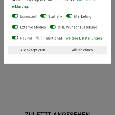
Sicherstellen, dass die Leuchte ordnungsgemäß
erklärung
.
funktioniert
Essenziell
Statistik
Marketing
Ihre Vorteile im Shop
Schnelle Lieferung
Externe Medien
DHL Wunschzustellung
Exzellenter Kundenservice
Große Auswahl an LED-Produkten
PayPal
Funktional
Weitere Einstellungen
Jetzt bestellen!
Alle akzeptieren
Alle ablehnen
Erleben Sie die Vorteile der LED Unterbauleuchte und
bestellen Sie noch heute!
ZULETZT ANGESEHEN