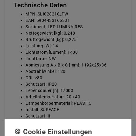
Technische Daten
MPN: SLI028210_PW
EAN: 5904433166331
Sortiment: LED LUMINAIRES
Nettogewicht [kg]: 0,248
Bruttogewicht [kg]: 0,275
Leistung [W]: 14
Lichtstrom [Lumen]: 1400
Lichtfarbe: NW
Abmessung A x B x C [mm]: 1192x25x36
Abstrahlwinkel: 120
CRI: >80
Schutzart: IP20
Lebensdauer [h]: 17000
Arbeitstemperatur: -20 +40
Lampenkörpermaterial: PLASTIC
Install: SURFACE
Schutzart: II
Steuerung: NIE
Farbe des Lampenkörpers: WHITE
Anwendungsbereich: INT