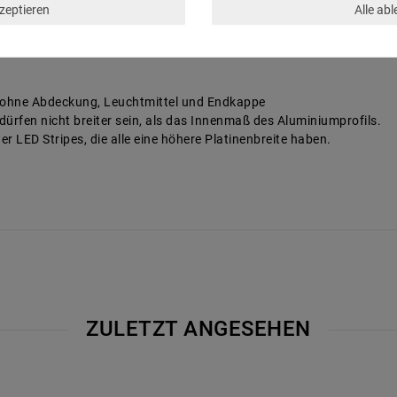
kzeptieren
Alle ab
. ohne Abdeckung, Leuchtmittel und Endkappe
dürfen nicht breiter sein, als das Innenmaß des Aluminiumprofils.
r LED Stripes, die alle eine höhere Platinenbreite haben.
ZULETZT ANGESEHEN