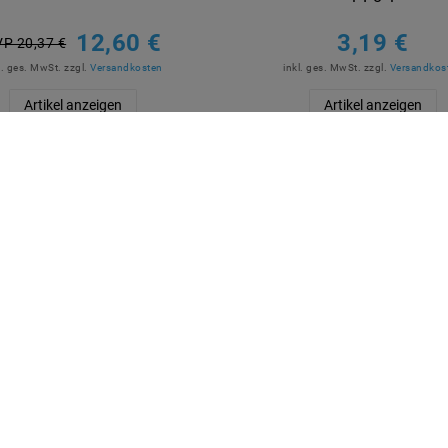
12,60 €
3,19 €
P 20,37 €
l. ges. MwSt.
zzgl.
Versandkosten
inkl. ges. MwSt.
zzgl.
Versandkos
Artikel anzeigen
Artikel anzeigen
R BEZAHLEN
MARKEN
M2OUTLET
Helestra
Nino Leuchten
TCI
Meanwell
Mextronic
Mi-Light / MiBOXER