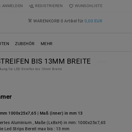
ANMELDEN
REGISTRIEREN
WUNSCHLISTE
WARENKORB
0
Artikel für
0,00 EUR
TEN
ZUBEHÖR
MEHR
STREIFEN BIS 13MM BREITE
ckung für LED Streifen bis 13mm Breite
mmer
 mm 1000x25x7,65 | Maß (inner) in mm 13
xiertes Aluminium , Maße (LxBxH) in mm: 1000x25x7,65
ie Led Strips Bereit max bis : 13 mm