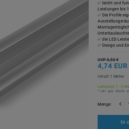
leicht und fun
Leistungen bis 
Die Profile ei
Ausstellungsrä
Montagemöglichk
Unterbauleucht
die LED Leist
Design und En
UVP 5,50 €
4,74 EU
Inhalt
1
Meter
Lieferzeit 1 - 3 W
* inkl. ges. MwSt. z
Menge:
In