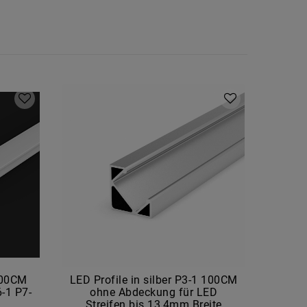
100CM
LED Profile in silber P3-1 100CM
LED Pr
6-1 P7-
ohne Abdeckung für LED
oh
Streifen bis 13,4mm Breite
St