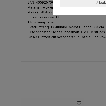
EAN: 4059267000359
Alle a
Material : eloxiertes Aluminium
Maße (LxBxH) in mm: 1000x25x7,65
Innenmaß in mm: 13
Abdeckung: ohne
Lieferumfang: 1x Aluminiumprofil, Länge 100 cm
Bitte beachten Sie das Innenmaß. Die LED Stripes 
Dieser Hinweis gilt besonders für unsere High Powe