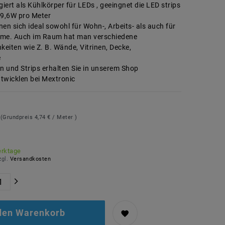
giert als Kühlkörper für LEDs , geeingnet die LED strips
19,6W pro Meter
gnen sich ideal sowohl für Wohn-, Arbeits- als auch für
ume. Auch im Raum hat man verschiedene
eiten wie Z. B. Wände, Vitrinen, Decke,
e
en und Strips erhalten Sie in unserem Shop
twicklen bei Mextronic
R
(Grundpreis
4,74 € / Meter
)
erktage
zgl.
Versandkosten
 den Warenkorb