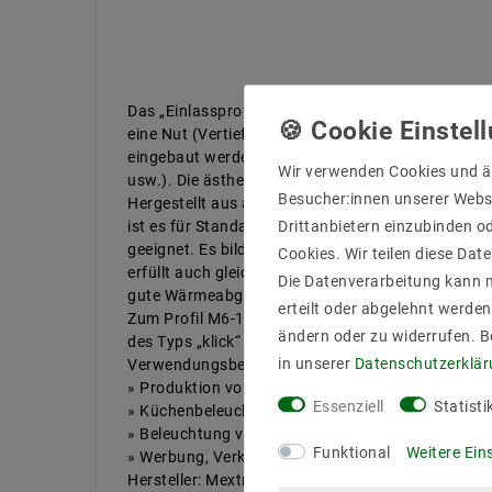
Das „Einlassprofil schmal” ist ein Einlassprofil, d
eine Nut (Vertiefung) vorgesehen ist. Es kann in e
eingebaut werden (Rigips, Holzplatten, Steinplat
Wir verwenden Cookies und ä
usw.). Die ästhetischen Flügel verdecken die Kante
Besucher:innen unserer Webse
Hergestellt aus anodisiertem Aluminium von hoher
Drittanbietern einzubinden od
ist es für Standard LED Streifen mit einer Breite 
geeignet. Es bildet einen stilvollen Rahmen für die
Cookies. Wir teilen diese Date
erfüllt auch gleichzeitig die Funktion einer Heizleist
Die Datenverarbeitung kann m
gute Wärmeabgabe sorgt.
erteilt oder abgelehnt werden
Zum Profil M6-1 bieten wir auch Zubehör an, wie 
ändern oder zu widerrufen. 
des Typs „klick“ in verschiedenen Ausführungen
in unserer
Daten­schutz­erklä
Verwendungsbeispiele:
» Produktion von Möbeln
Essenziell
Statisti
» Küchenbeleuchtung
» Beleuchtung von Ladenregalen
Funktional
Weitere Ein
» Werbung, Verkaufsstände, Messestände
Hersteller: Mextronic