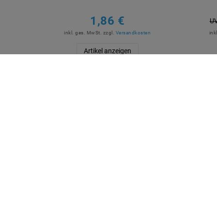
1,86 €
UV
inkl. ges. MwSt.
zzgl.
Versandkosten
ink
Artikel anzeigen
QUICKLINKS
SICHE
Über Uns
Anmelden
Ihr Warenkorb
Ihre Wunschliste
Ihr Shop-Konto
Versandarten & -kosten
Impressum