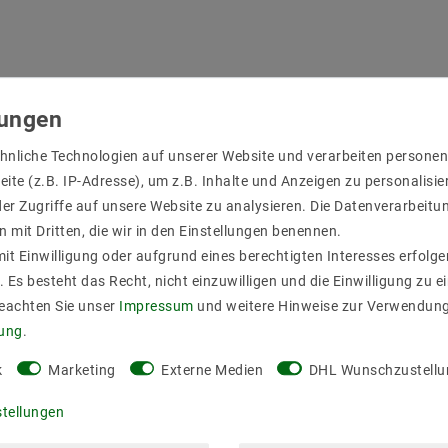
ass zum Einlassen in
ine beliebige Fläche
ten, Wände, Decken
hnliche Technologien auf unserer Website und verarbeiten person
n der Nut vollständig.
ite (z.B. IP-Adresse), um z.B. Inhalte und Anzeigen zu personalisie
 Qualität,
er Zugriffe auf unsere Website zu analysieren. Die Datenverarbeitun
von 8 bis 12 mm
 LED Streifen, und
n mit Dritten, die wir in den Einstellungen benennen.
e, die für eine
it Einwilligung oder aufgrund eines berechtigten Interesses erfol
. Es besteht das Recht, nicht einzuwilligen und die Einwilligung zu 
einclipsbare Abdeckungen
Beachten Sie unser
Impressum
und weitere Hinweise zur Verwendun
rung
.
k
Marketing
Externe Medien
DHL Wunschzustellu
stellungen