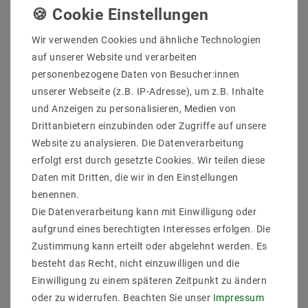
Wir verwenden Cookies und ähnliche Technologien
auf unserer Website und verarbeiten
personenbezogene Daten von Besucher:innen
unserer Webseite (z.B. IP-Adresse), um z.B. Inhalte
und Anzeigen zu personalisieren, Medien von
Sicher
Schnelle
Kostenlose
Drittanbietern einzubinden oder Zugriffe auf unsere
einkaufen
Lieferung
Beratung
0203-928-789-63
Website zu analysieren. Die Datenverarbeitung
erfolgt erst durch gesetzte Cookies. Wir teilen diese
Daten mit Dritten, die wir in den Einstellungen
Beschreibung
benennen.
Die Datenverarbeitung kann mit Einwilligung oder
Weitere Details
aufgrund eines berechtigten Interesses erfolgen. Die
Informationen zur Produktsicherheit
Zustimmung kann erteilt oder abgelehnt werden. Es
besteht das Recht, nicht einzuwilligen und die
Einwilligung zu einem späteren Zeitpunkt zu ändern
oder zu widerrufen. Beachten Sie unser
Impressum