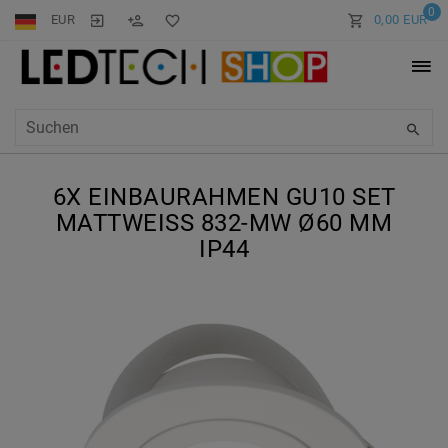
0
EUR
0,00 EUR
6X EINBAURAHMEN GU10 SET
MATTWEISS 832-MW Ø60 MM I
P44