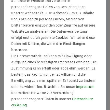
auf unserer Website und verarbeiten
Lieferumfang : 10 Stück Deckeinebaurahmen Inkl 10
personenbezogene Daten von Besucher:innen
Stück 220V GU10 Fassung ohne Leuchtmittel
unserer Webseite (z.B. IP-Adresse), um z.B. Inhalte
EBRSETGU832-MW_10
und Anzeigen zu personalisieren, Medien von
Hersteller : Mextronic
Drittanbietern einzubinden oder Zugriffe auf unsere
EAN : 4059267022252
Website zu analysieren. Die Datenverarbeitung
Material : Alu druckguss
MPN : 832-MW
erfolgt erst durch gesetzte Cookies. Wir teilen diese
Farbe/Optik : Mattweiß
Daten mit Dritten, die wir in den Einstellungen
Schwenkbar : nein
benennen.
Bauform : rund
Die Datenverarbeitung kann mit Einwilligung oder
Leuchtmittelbefestigung : Sperring vorne
aufgrund eines berechtigten Interesses erfolgen. Die
Leuchtmitteldurchmesse (mm) : 50
Rostfrei : ja
Zustimmung kann erteilt oder abgelehnt werden. Es
Außendurchmesser (mm) : 84
besteht das Recht, nicht einzuwilligen und die
Lochmaß/Fräsloch (mm) : 60
Einwilligung zu einem späteren Zeitpunkt zu ändern
Passendes Leuchtmittel : bis 50W Halogen Lampen /
oder zu widerrufen. Beachten Sie unser
Impressum
LED Strahler bis 15W in standard Halogen Maß
und weitere Hinweise zur Verwendung
personenbezogener Daten in unserer
Daten­schutz­
erklärung
.