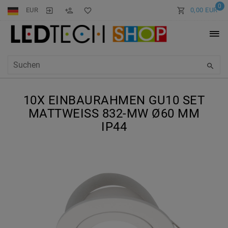
0
EUR
0,00 EUR
10X EINBAURAHMEN GU10 SET
MATTWEISS 832-MW Ø60 MM I
P44