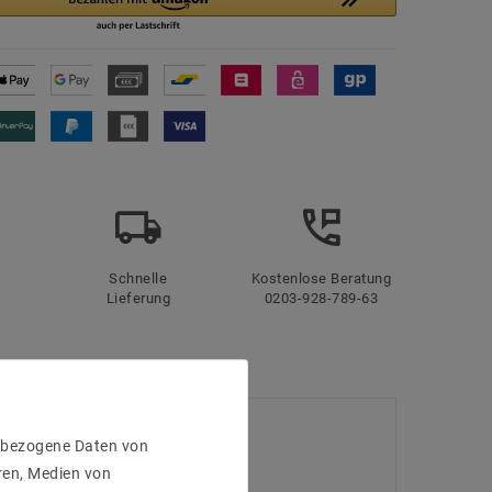
Schnelle
Kostenlose Beratung
Lieferung
0203-928-789-63
enbezogene Daten von
ren, Medien von