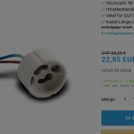
Stückzahl: 50 
Hitzebeständi
Ideal für GU1
Kabel Länge 
Artikelpaket Inhalt:
5 x
Halogenlampen 
UVP 36,29 €
22,85 EU
Inhalt
50
Stück
Lieferzeit 1 - 3 W
* inkl. ges. MwSt. z
Menge:
In