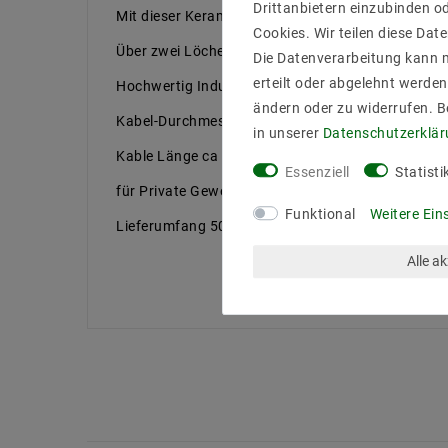
Drittanbietern einzubinden od
Mit dieser Keramikfassung können Sie direkt Hoc
Cookies. Wir teilen diese Date
Über zwei Löcher lässt sich die Fassung durch Sc
Die Datenverarbeitung kann m
erteilt oder abgelehnt werden
Hochwertig Industriekeramik VDE zertifiziert
ändern oder zu widerrufen. 
Kabel-Durchmesser 0,75mm , Teflon double isolier
in unserer
Daten­schutz­erklä
Kable Länge ca 12,5cm
Essenziell
Statisti
für Private Gewerblich und Industrielle Verwendu
Funktional
Weitere Ein
Lieferumfang 50 Stück Hochvolt Kreamik Halog
Alle a