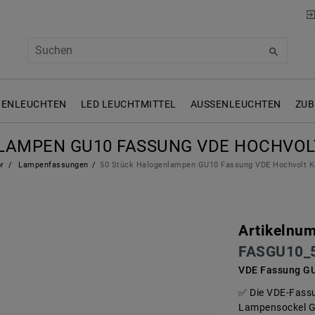
NENLEUCHTEN
LED LEUCHTMITTEL
AUSSENLEUCHTEN
ZUB
LAMPEN GU10 FASSUNG VDE HOCHVOLT
r
Lampenfassungen
50 Stück Halogenlampen GU10 Fassung VDE Hochvolt K
Artikelnu
FASGU10_
VDE Fassung GU
Die VDE-Fassu
Lampensockel 