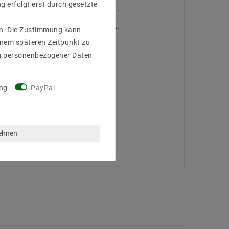
g erfolgt erst durch gesetzte
as 230 Volt Stromnetz anschließen.
ieb bis maximal 100 Watt ausgelegt.
gen. Die Zustimmung kann
einem späteren Zeitpunkt zu
g personenbezogener Daten
ng
PayPal
lehnen