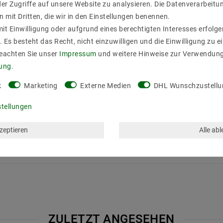
er Zugriffe auf unsere Website zu analysieren. Die Datenverarbeitun
hvolt-LEDs und Halogenleuchtmittel der Fassung GU10 /PAR16 an d
n mit Dritten, die wir in den Einstellungen benennen.
hrauben befestigen. Durch die hitzebeständige Fassung ist der Betr
it Einwilligung oder aufgrund eines berechtigten Interesses erfol
. Es besteht das Recht, nicht einzuwilligen und die Einwilligung zu 
Beachten Sie unser
Impressum
und weitere Hinweise zur Verwendun
t
rung
.
k
Marketing
Externe Medien
DHL Wunschzustellu
ng geeignet
stellungen
enlampen Fassung für GU10 PAR16
kzeptieren
Alle ab
ZULETZT ANGESEHEN