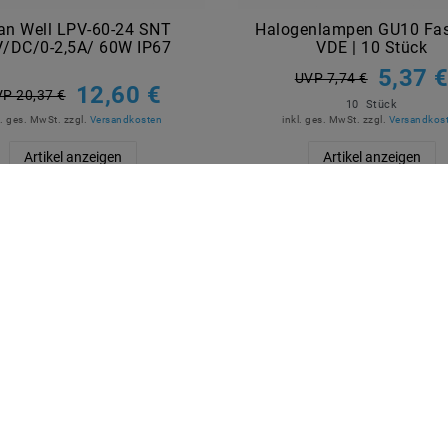
n Well LPV-60-24 SNT
Halogenlampen GU10 Fa
/DC/0-2,5A/ 60W IP67
VDE | 10 Stück
5,37 
UVP 7,74 €
12,60 €
P 20,37 €
10
Stück
l. ges. MwSt.
zzgl.
Versandkosten
inkl. ges. MwSt.
zzgl.
Versandkos
Artikel anzeigen
Artikel anzeigen
R BEZAHLEN
MARKEN
M2OUTLET
Helestra
Nino Leuchten
TCI
Meanwell