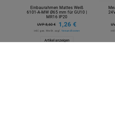
Einbaurahmen Mattes Weiß
Mea
6101-A-MW Ø65 mm für GU10 |
24V
MR16 IP20
1,26 €
UVP 8,60 €
UV
inkl. ges. MwSt.
zzgl.
Versandkosten
ink
Artikel anzeigen
QUICKLINKS
SICHE
Über Uns
Anmelden
Ihr Warenkorb
Ihre Wunschliste
Ihr Shop-Konto