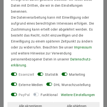
Lieferumfang 50 Stück Hochvolt Kreamik
Daten mit Dritten, die wir in den Einstellungen
Halogenlampen Fassung für G9
benennen.
Die Datenverarbeitung kann mit Einwilligung oder
aufgrund eines berechtigten Interesses erfolgen. Die
Zustimmung kann erteilt oder abgelehnt werden. Es
besteht das Recht, nicht einzuwilligen und die
Einwilligung zu einem späteren Zeitpunkt zu ändern
oder zu widerrufen. Beachten Sie unser
Impressum
und weitere Hinweise zur Verwendung
personenbezogener Daten in unserer
Daten­schutz­
ZULETZT ANGESEHEN
erklärung
.
Essenziell
Statistik
Marketing
Externe Medien
DHL Wunschzustellung
PayPal
Funktional
Weitere Einstellungen
Alle akzeptieren
Alle ablehnen