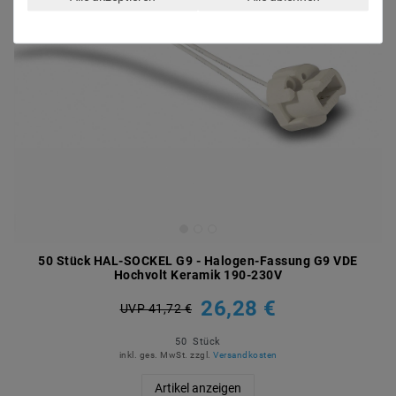
50 Stück HAL-SOCKEL G9 - Halogen-Fassung G9 VDE
Hochvolt Keramik 190-230V
26,28 €
UVP 41,72 €
50
Stück
inkl. ges. MwSt.
zzgl.
Versandkosten
Artikel anzeigen