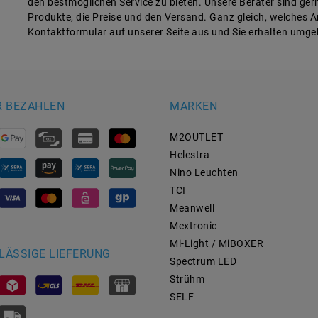
den bestmöglichen Service zu bieten. Unsere Berater sind ger
Produkte, die Preise und den Versand. Ganz gleich, welches An
Kontaktformular auf unserer Seite aus und Sie erhalten umge
R BEZAHLEN
MARKEN
M2OUTLET
Helestra
Nino Leuchten
TCI
Meanwell
Mextronic
Mi-Light / MiBOXER
LÄSSIGE LIEFERUNG
Spectrum LED
Strühm
SELF