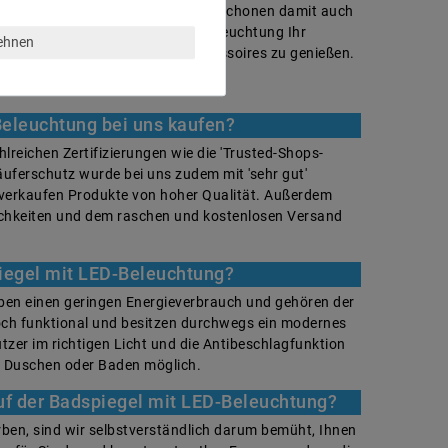
cht nur Strom und bares Geld. Sie schonen damit auch
ich mit dem Badspiegel mit LED-Beleuchtung Ihr
lehnen
aßen praktischen wie edlen Accessoires zu genießen.
eleuchtung bei uns kaufen?
hlreichen Zertifizierungen wie die 'Trusted-Shops-
Käuferschutz wurde bei uns zudem mit 'sehr gut'
 verkaufen Produkte von hoher Qualität. Außerdem
ichkeiten und dem raschen und kostenlosen Versand
iegel mit LED-Beleuchtung?
ben einen geringen Energieverbrauch und gehören der
hoch funktional und besitzen durchwegs ein modernes
tzer im richtigen Licht und die Antibeschlagfunktion
m Duschen oder Baden möglich.
uf der Badspiegel mit LED-Beleuchtung?
ben, sind wir selbstverständlich darum bemüht, Ihnen