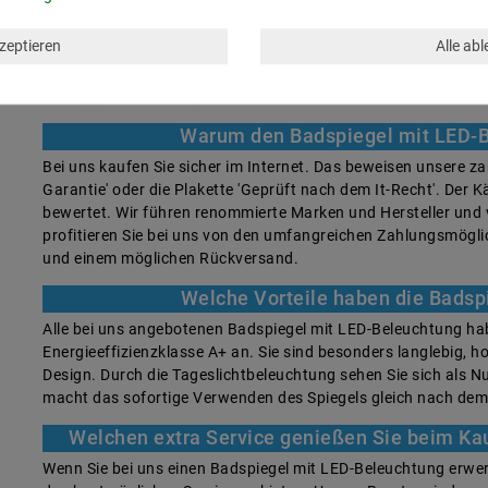
sparen Sie mit der Verwendung der einzigartigen Produkte ni
die Natur und Ihr persönliches Gewissen. Zögern Sie nicht, s
kzeptieren
Alle ab
Badezimmer zu verschönern und die Vorzüge dieses gleicherm
Häufig gestellte Fragen
Warum den Badspiegel mit LED-B
Bei uns kaufen Sie sicher im Internet. Das beweisen unsere za
Garantie' oder die Plakette 'Geprüft nach dem It-Recht'. Der 
bewertet. Wir führen renommierte Marken und Hersteller und
profitieren Sie bei uns von den umfangreichen Zahlungsmögl
und einem möglichen Rückversand.
Welche Vorteile haben die Badsp
Alle bei uns angebotenen Badspiegel mit LED-Beleuchtung ha
Energieeffizienzklasse A+ an. Sie sind besonders langlebig, 
Design. Durch die Tageslichtbeleuchtung sehen Sie sich als Nu
macht das sofortige Verwenden des Spiegels gleich nach de
Welchen extra Service genießen Sie beim Ka
Wenn Sie bei uns einen Badspiegel mit LED-Beleuchtung erwer