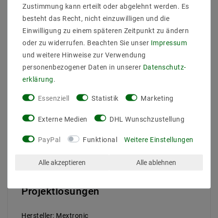
DALI-2 & Push – Zukunftssichere
Zustimmung kann erteilt oder abgelehnt werden. Es
Steuerung
besteht das Recht, nicht einzuwilligen und die
Die integrierte DALI-2 Schnittstelle ermöglicht die
Einwilligung zu einem späteren Zeitpunkt zu ändern
digitale Einzeladressierung und Gruppensteuerung
oder zu widerrufen. Beachten Sie unser
Impressum
über moderne Lichtmanagementsysteme. Zusätzlich
und weitere Hinweise zur Verwendung
unterstützt die Leuchte
Push-Dimming
, d. h. die
personenbezogener Daten in unserer
Daten­schutz­
einfache Steuerung der Helligkeit über einen
Standard-Taster (Tasterbetrieb)
– ganz ohne
erklärung
.
zusätzliches Steuergerät.
Essenziell
Statistik
Marketing
Erweiterte Steuerbarkeit mit Zigbee
/ Casambi (optional)
Externe Medien
DHL Wunschzustellung
Mit passendem Zubehör lässt sich die Leuchte auch in
PayPal
Funktional
Weitere Einstellungen
Zigbee-, Casambi- oder weitere smarte
Lichtsysteme
integrieren – perfekt für hybride
Alle akzeptieren
Alle ablehnen
Installationen und moderne Smart Building Projekte.
Für anspruchsvolle Büro- und
Projektlösungen
Hersteller: Mextronic