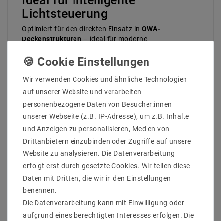
Ideal für intelligente
Lichtsteuerung
Optimiert für den direkten Einsatz in
OWA-
Deckenstrukturen
– ideal für moderne
Arbeitsumgebungen mit hohem Anspruch an
Systemintegration, Effizienz und Flexibilität
. Die
Leuchte kann mit optionalem Einbau- oder
Wir verwenden Cookies und ähnliche Technologien
Aufbaurahmen montiert werden.
auf unserer Website und verarbeiten
Highlights im Überblick
personenbezogene Daten von Besucher:innen
Bis zu
140 Lumen/Watt
– energieeffizient &
unserer Webseite (z.B. IP-Adresse), um z.B. Inhalte
umweltfreundlich
und Anzeigen zu personalisieren, Medien von
Lebensdauer über 50.000 Stunden
(L80B10)
Drittanbietern einzubinden oder Zugriffe auf unsere
mit 5 Jahren Garantie
Website zu analysieren. Die Datenverarbeitung
UGR ≤ 19
– normgerechte Entblendung nach
DIN EN 12464-1:2011-08
erfolgt erst durch gesetzte Cookies. Wir teilen diese
Vollständig kompatibel mit DALI-2
Daten mit Dritten, die wir in den Einstellungen
Steuerungssystemen
benennen.
Unterstützt
Push-Dimming
über potentialfreien
Die Datenverarbeitung kann mit Einwilligung oder
Taster
aufgrund eines berechtigten Interesses erfolgen. Die