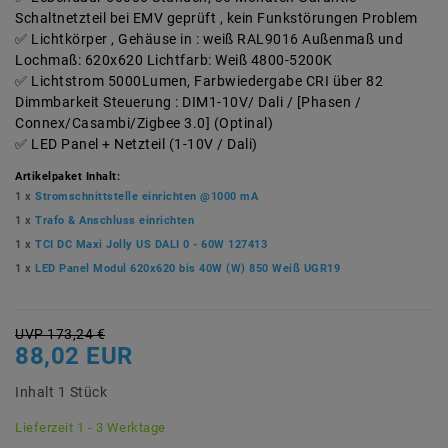
Schaltnetzteil bei EMV geprüft , kein Funkstörungen Problem
Lichtkörper , Gehäuse in : weiß RAL9016 Außenmaß und
Lochmaß: 620x620 Lichtfarb: Weiß 4800-5200K
Lichtstrom 5000Lumen, Farbwiedergabe CRI über 82
Dimmbarkeit Steuerung : DIM1-10V/ Dali / [Phasen /
Connex/Casambi/Zigbee 3.0] (Optinal)
LED Panel + Netzteil (1-10V / Dali)
Artikelpaket Inhalt:
1 x
Stromschnittstelle einrichten @1000 mA
1 x
Trafo & Anschluss einrichten
1 x
TCI DC Maxi Jolly US DALI 0 - 60W 127413
1 x
LED Panel Modul 620x620 bis 40W (W) 850 Weiß UGR19
UVP 173,24 €
88,02 EUR
Inhalt
1
Stück
Lieferzeit 1 - 3 Werktage