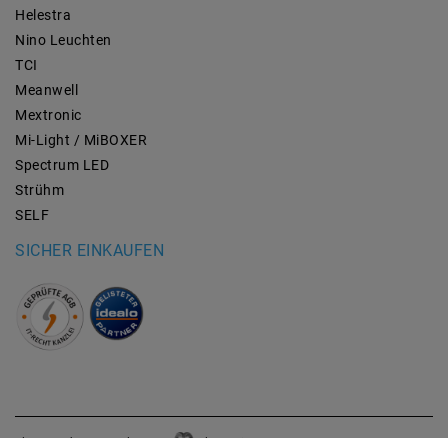
Helestra
Nino Leuchten
TCI
Meanwell
Mextronic
Mi-Light / MiBOXER
Spectrum LED
Strühm
SELF
SICHER EINKAUFEN
plentymarkets Template von
Plenty Lions