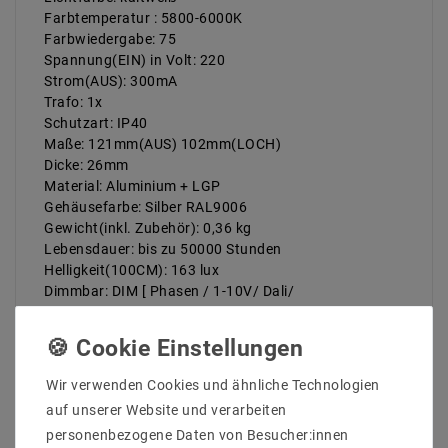
Farbtemperatur : 5800-6000K
Farbwiedergabe: 75
Spannung(EIN) in Volt: 220
Strom(AUS): 300mA
Trafo: 1x
Schutzart: IP40
Maße: 121mm(AUS) 102mm(LOCH)
Dicke: 26mm
Material: Aluminium + LGP
Gehäusefarbe: Silber RAL9006
Gewicht(inkl. Zubehör): 0,36 kg
Lebensdauer: bis zu 50000 Stunden
Helligkeit(100CM): 163 lux
Dimmbar: DIM [ Phasen / 1-10V/ Dali/
Connex/Casambi/Zigbee 3.0] (Optinal)
Lieferumfang: LED Panel + Netzteil
Maße des Trafos: 92x22x24 mm
Dimmbarkeit für 1-10V / Dali / Casambi / Connex /
Wir verwenden Cookies und ähnliche Technologien
Zigbee als Optional, bitte anfragen
auf unserer Website und verarbeiten
personenbezogene Daten von Besucher:innen