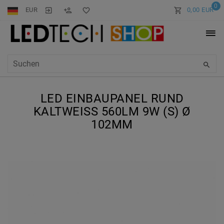
0
EUR
0,00 EUR
LED EINBAUPANEL RUND
KALTWEISS 560LM 9W (S) Ø 1
02MM