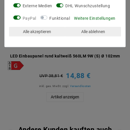
Externe Medien
DHL Wunschzustellung
PayPal
Funktional
Weitere Einstellungen
Alle akzeptieren
Alle ablehnen
LED Einbaupanel rund kaltweiß 560LM 9W (S) Ø 102mm
14,88 €
UVP 38,81 €
inkl. ges. MwSt.
zzgl.
Versandkosten
Artikel anzeigen
Andere Kunden kauften auch