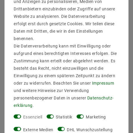
und Anzeigen zu personalisieren, Medien von
Beschreibung
Drittanbietern einzubinden oder Zugriffe auf unsere
Weitere Details
Website zu analysieren. Die Datenverarbeitung
erfolgt erst durch gesetzte Cookies. Wir teilen diese
Informationen zur Produktsicherheit
Daten mit Dritten, die wir in den Einstellungen
benennen.
Die Datenverarbeitung kann mit Einwilligung oder
aufgrund eines berechtigten Interesses erfolgen. Die
Zustimmung kann erteilt oder abgelehnt werden. Es
Das Licht der LED Panele taucht Räume in ein
besteht das Recht, nicht einzuwilligen und die
gleichmäßiges und helles Licht. Die Leuchtdioden
liefern ein sehr gesundes Licht, da es blendfrei ist und
Einwilligung zu einem späteren Zeitpunkt zu ändern
keine UV-Strahlung enthält. Dabei sparen Sie noch bis
oder zu widerrufen. Beachten Sie unser
Impressum
zu 80 % an Stromkosten gegenüber herkömmlichen
und weitere Hinweise zur Verwendung
Glühbirnen.Für unsere Privatkunden können wir sogar
personenbezogener Daten in unserer
Daten­schutz­
noch eine Garantie von drei Jahren auf die LED Panele
erklärung
.
anbieten.
Hersteller: Mextronic
Essenziell
Statistik
Marketing
Leistung: 19W
EAN: 4260204862972
Externe Medien
DHL Wunschzustellung
Lichtstrom: 1440LM