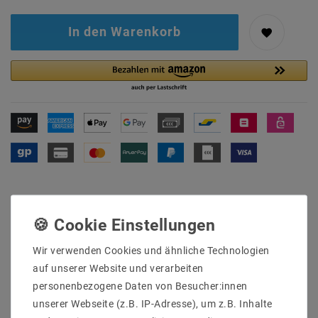
In den Warenkorb
Wir verwenden Cookies und ähnliche Technologien
Sicher
Schnelle
Kostenlose
einkaufen
Lieferung
Beratung
auf unserer Website und verarbeiten
0203-928-789-63
personenbezogene Daten von Besucher:innen
unserer Webseite (z.B. IP-Adresse), um z.B. Inhalte