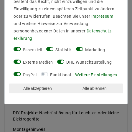
besteht das Recht, nicht einzuwilligen und die
Umgebungstemperatur: bis zu 55 °C
Lebensdauer: ≥ 10.000 Schaltungen
Einwilligung zu einem späteren Zeitpunkt zu ändern
Maße: Ø70 mm x 24,5 mm
oder zu widerrufen. Beachten Sie unser
Impressum
Zertifizierungen: ENEC, UL, CQC
und weitere Hinweise zur Verwendung
Flammwidrigkeit: 850 °C Drahtprüfung / V-2
personenbezogener Daten in unserer
Daten­schutz­
Anwendungsbereiche
erklärung
.
Wohnzimmer: Komfortable Steuerung von Stehlampen
Essenziell
Statistik
Marketing
oder Ambientebeleuchtung
Externe Medien
DHL Wunschzustellung
Schlafzimmer: Ideal als Fußschalter für
Nachttischleuchten
PayPal
Funktional
Weitere Einstellungen
Kinderzimmer & Seniorenbereich: Einfaches Ein- und
Ausschalten ohne Bücken
Alle akzeptieren
Alle ablehnen
Werkstatt: Freihändige Steuerung von
Werkstattlampen oder Maschinen
DIY-Projekte: Nachrüstlösung für Leuchten oder kleine
Elektrogeräte
Montagehinweis