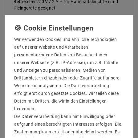
Betrieb bei 250 V / 2 A – für Haushaltsleuchten und
Kleingeräte geeignet
Kompakte Maße: Durchmesser 70 mm, Höhe 24,5 mm
– platzsparend und unauffällig
Mehr als 10.000 Schaltzyklen – ausgelegt für den
Wir verwenden Cookies und ähnliche Technologien
Langzeiteinsatz
auf unserer Website und verarbeiten
Einfache Bedienung per Fuß – kein Bücken, kein
personenbezogene Daten von Besucher:innen
Suchen nach dem Schalter
unserer Webseite (z.B. IP-Adresse), um z.B. Inhalte
und Anzeigen zu personalisieren, Medien von
Technische Daten
Drittanbietern einzubinden oder Zugriffe auf unsere
Typ: Fußschalter / Druckschalter
Website zu analysieren. Die Datenverarbeitung
Farbe: Weiß matt (auch in Schwarz erhältlich)
erfolgt erst durch gesetzte Cookies. Wir teilen diese
Material: PC oder PP
Daten mit Dritten, die wir in den Einstellungen
Nennspannung: 250 V AC (Europa) / 125 V AC (USA)
Nennstrom: 2A (Europa) / 3A (USA)
benennen.
Kontaktmaterial: Kupfer (Cu)
Die Datenverarbeitung kann mit Einwilligung oder
Kabelführung: Für Leitungen mit max. 0,75 mm²
aufgrund eines berechtigten Interesses erfolgen. Die
Querschnitt
Zustimmung kann erteilt oder abgelehnt werden. Es
Prüfspannung: 2500 V