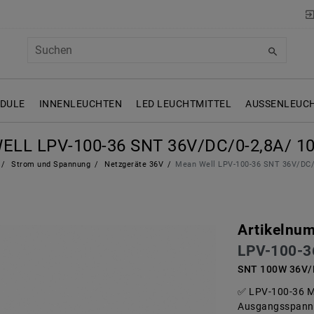
ODULE
INNENLEUCHTEN
LED LEUCHTMITTEL
AUSSENLEUCH
LL LPV-100-36 SNT 36V/DC/0-2,8A/ 1
Strom und Spannung
Netzgeräte 36V
Mean Well LPV-100-36 SNT 36V/DC/
Artikelnu
LPV-100-3
SNT 100W 36V/D
LPV-100-36 M
Ausgangsspannu