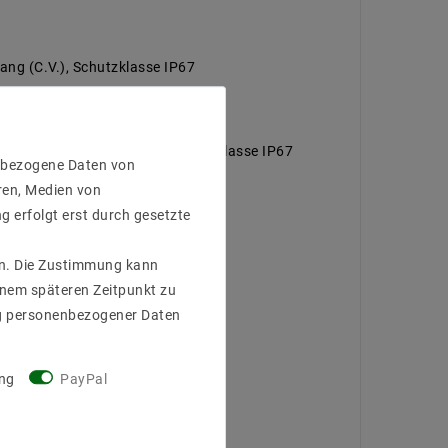
g (C.V.), Schutzklasse IP67
pannungsausgang (C.V.), Schutzklasse IP67
enbezogene Daten von
ren, Medien von
g erfolgt erst durch gesetzte
gen. Die Zustimmung kann
einem späteren Zeitpunkt zu
g personenbezogener Daten
t, Überspannung;IP67;fixierte
ng
PayPal