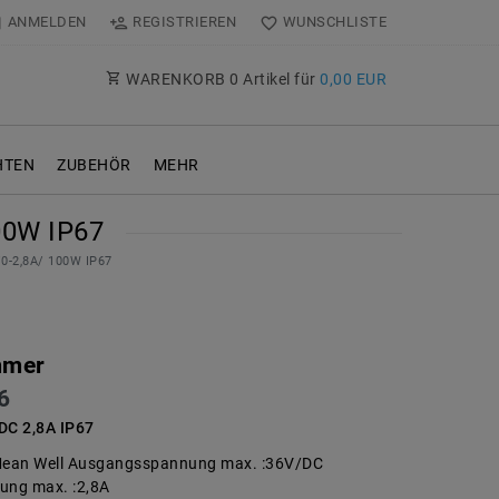
ANMELDEN
REGISTRIEREN
WUNSCHLISTE
WARENKORB
0
Artikel für
0,00 EUR
TEN
ZUBEHÖR
MEHR
00W IP67
0-2,8A/ 100W IP67
mmer
6
C 2,8A IP67
ean Well Ausgangsspannung max. :36V/DC
ng max. :2,8A