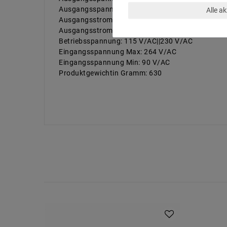
Ausgangsspannungmin.:
Alle a
Ausgangsstrom max.: 2,8A
Ausgangsstrom min.:
Betriebsspannung: 115 V/AC||230 V/AC
Eingangsspannung Max: 264 V/AC
Eingangsspannung Min: 90 V/AC
Produktgewichtin Gramm: 630