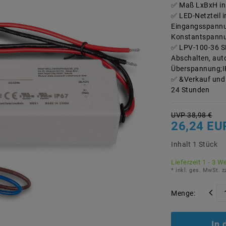
Maß LxBxH in
LED-Netzteil 
Eingangsspannu
Konstantspannu
LPV-100-36 S
Abschalten, aut
Überspannung;I
&Verkauf und
24 Stunden
UVP 38,98 €
26,24 EU
Inhalt
1
Stück
Lieferzeit 1 - 3 W
* inkl. ges. MwSt. z
Menge:
In