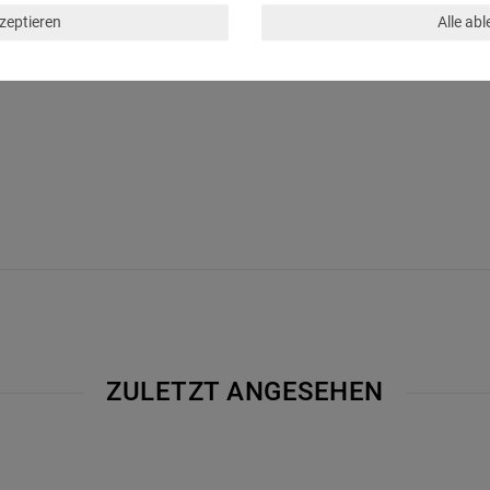
kzeptieren
Alle ab
ZULETZT ANGESEHEN