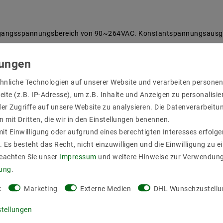
ingangsspannungsbereich von 90~264VAC. Konstantspannungsausgan
se mit einem Eingangsspannungsbereich von 90~264VAC. Konstants
hnliche Technologien auf unserer Website und verarbeiten person
ite (z.B. IP-Adresse), um z.B. Inhalte und Anzeigen zu personalisie
er Zugriffe auf unsere Website zu analysieren. Die Datenverarbeitun
n mit Dritten, die wir in den Einstellungen benennen.
it Einwilligung oder aufgrund eines berechtigten Interesses erfol
. Es besteht das Recht, nicht einzuwilligen und die Einwilligung zu 
Beachten Sie unser
Impressum
und weitere Hinweise zur Verwendun
ch Abschalten, auto recovery;geschützt gegen Kurzschluss, Überlas
rung
.
k
Marketing
Externe Medien
DHL Wunschzustellu
stellungen