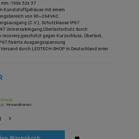
 mm :190x 52x 37
im Kunststoffgehäuse mit einem
ngsbereich von 90~264VAC.
ngsausgang (C.V.), Schutzklasse IP67
NT Universaleingang;Überlastschutz durch
o recovery;geschützt gegen Kurzschluss, Überlast,
P67;fixierte Ausgangsspannung
 Versand durch LEDTECH-SHOP in Deutschland inner
R
erktage
zgl.
Versandkosten
 den Warenkorb