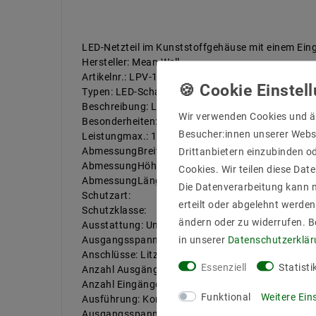
LED-Netzteil im Kunststoffgehäuse mit einem E
Hersteller: Mean Well
Artikelnr.: LPV-100-36
Typen: LED-Schaltnetzteil
Beschreibung: LED-Netzteil im Kunststoffgehäu
Wir verwenden Cookies und ä
Besonderheiten:
Besucher:innen unserer Webse
Leistungmax.: 100 W
AbmessungBreitein mm: 52
Drittanbietern einzubinden od
AbmessungHöhein mm: 37
Cookies. Wir teilen diese Date
AbmessungLängein mm: 190
Die Datenverarbeitung kann m
Schutzart:
erteilt oder abgelehnt werden
Schutzklasse:
ändern oder zu widerrufen. 
Ausstattung: Universaleingang;Überlastschutz dur
in unserer
Daten­schutz­erklä
Ausgangsspannung
Anschlüsse: Litze
Essenziell
Statisti
Anzahl Ausgänge: 1
Anzahl Eingänge: 1
Funktional
Weitere Ein
Ausführung: Konstantspannung
Ausgangsspannungmax.: 36 V/DC