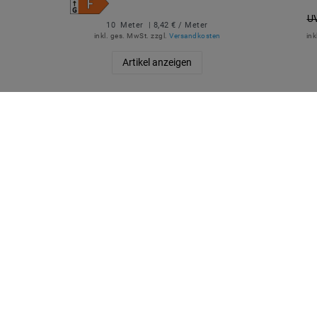
U
10
Meter
| 8,42 € / Meter
inkl. ges. MwSt.
zzgl.
Versandkosten
ink
Artikel anzeigen
QUICKLINKS
SICHE
Über Uns
Anmelden
Ihr Warenkorb
Ihre Wunschliste
Ihr Shop-Konto
Versandarten & -kosten
Impressum
ZUVER
Daten­schutz­erklärung