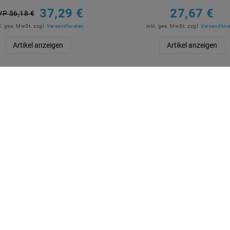
37,29 €
27,67 €
VP 56,18 €
l. ges. MwSt.
zzgl.
Versandkosten
inkl. ges. MwSt.
zzgl.
Versandkos
Artikel anzeigen
Artikel anzeigen
R BEZAHLEN
MARKEN
M2OUTLET
Helestra
Nino Leuchten
TCI
Meanwell
Mextronic
Mi-Light / MiBOXER
LÄSSIGE LIEFERUNG
Spectrum LED