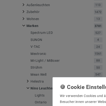
Außenleuchten
113
Zubehör
1472
Wohnen
13
Marken
3781
Spectrum LED
527
SUNON
4
V-TAC
24
Mextronic
1561
Mi-Light / MiBoxer
88
Strühm
50
Mean Well
547
Helestra
750
Nino Leuchten
4
Lights
1
Wir verwenden Cookies und ä
Besucher:innen unserer Webse
Ontario
1