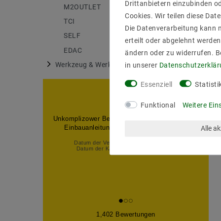
Drittanbietern einzubinden od
M2OUTLET
175
Cookies. Wir teilen diese Date
TCI
6
Die Datenverarbeitung kann m
SELF
27
erteilt oder abgelehnt werden
EDAC
18
ändern oder zu widerrufen. 
Werkzeug & Werkstatt
in unserer
Daten­schutz­erklä
1
Essenziell
Statisti
Funktional
Weitere Ein
Unkomplizower Bestellund. Schnelle Lieferung.
Einbauanleitung über Internet gefunden.
Alle a
Datum der Veröffentlichung: 03.08.2026
Datum der Kauferfahrung: 24.07.2026
1,402 Bewertungen