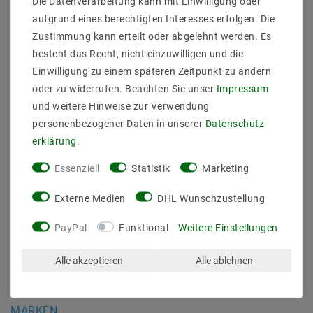
Die Datenverarbeitung kann mit Einwilligung oder
Daten­schutz­erklärung
aufgrund eines berechtigten Interesses erfolgen. Die
AGB
Zustimmung kann erteilt oder abgelehnt werden. Es
Barrierefreiheitserklärung
besteht das Recht, nicht einzuwilligen und die
Widerrufs­recht
Einwilligung zu einem späteren Zeitpunkt zu ändern
Kontakt
oder zu widerrufen. Beachten Sie unser
Impressum
Vertrag widerrufen
und weitere Hinweise zur Verwendung
personenbezogener Daten in unserer
Daten­schutz­
SICHER BEZAHLEN
erklärung
.
Essenziell
Statistik
Marketing
Externe Medien
DHL Wunschzustellung
PayPal
Funktional
Weitere Einstellungen
ZUVERLÄSSIGE LIEFERUNG
Alle akzeptieren
Alle ablehnen
MARKEN