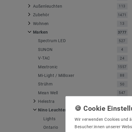
Außenleuchten
113
Zubehör
1471
Wohnen
13
Marken
3777
Spectrum LED
527
SUNON
4
V-TAC
24
Mextronic
1557
Mi-Light / MiBoxer
88
Strühm
50
Mean Well
547
Helestra
750
Nino Leuchten
4
Lights
1
Wir verwenden Cookies und ä
Besucher:innen unserer Webse
Ontario
1