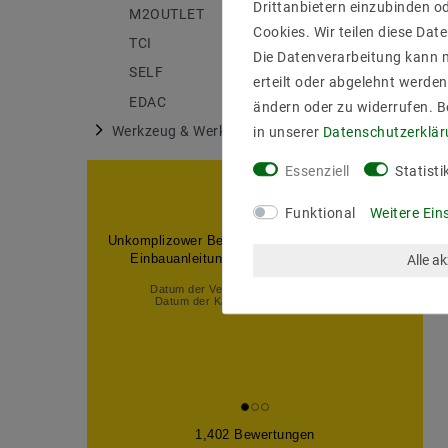
Drittanbietern einzubinden od
M2OUTLET
175
Cookies. Wir teilen diese Date
TCI
6
Die Datenverarbeitung kann m
SELF
27
erteilt oder abgelehnt werden
EDAC
18
ändern oder zu widerrufen. 
Werkzeug & Werkstatt
in unserer
Daten­schutz­erklä
1
Essenziell
Statisti
Funktional
Weitere Ein
Unkomplizower Bestellund. Schnelle Lieferung.
Einbauanleitung über Internet gefunden.
Alle a
Datum der Veröffentlichung: 03.08.2026
Datum der Kauferfahrung: 24.07.2026
1,402 Bewertungen