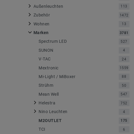
Außenleuchten
113
Zubehör
1472
Wohnen
13
Marken
3781
Spectrum LED
527
SUNON
4
V-TAC
24
Mextronic
1559
Mi-Light / MiBoxer
88
Strühm
50
Mean Well
547
Helestra
752
Nino Leuchten
4
M2OUTLET
175
TCI
6