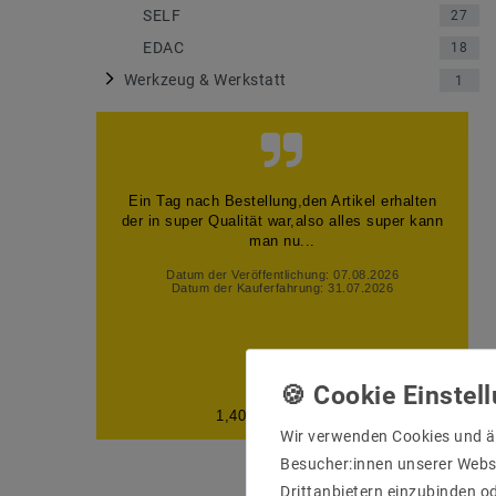
SELF
27
EDAC
18
Werkzeug & Werkstatt
1
Ein Tag nach Bestellung,den Artikel erhalten
der in super Qualität war,also alles super kann
man nu...
Datum der Veröffentlichung: 07.08.2026
Datum der Kauferfahrung: 31.07.2026
1,406 Bewertungen
Wir verwenden Cookies und ä
Besucher:innen unserer Webse
Drittanbietern einzubinden od