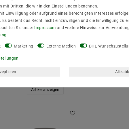
n mit Dritten, die wir in den Einstellungen benennen.
it Einwilligung oder aufgrund eines berechtigten Interesses erfol
. Es besteht das Recht, nicht einzuwilligen und die Einwilligung zu 
Beachten Sie unser
Impressum
und weitere Hinweise zur Verwendun
rung
.
Pendelleuchte MOOD
Deckenverteil
k
Marketing
Externe Medien
DHL Wunschzustellu
Ø35cm – Nachhaltiges
Deckenhalterun
Holzdesign für warmes,
Aufhänger Affe
stellungen
modernes Ambiente (E27, 1-
weiß EC
flammig)
1
UVP 11,42 €
kzeptieren
Alle ab
43,52 €
UVP 60,95 €
Artikel anz
Artikel anzeigen