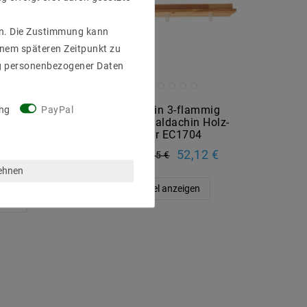
gen. Die Zustimmung kann
einem späteren Zeitpunkt zu
g personenbezogener Daten
ernippel
Baldachin 3-flammig
ng
PayPal
g Distanz-
Lampen-Baldachin Holz-
nschaukel
Natur EC1704
854
52,12 €
UVP 63,45 €
0,57 €
lehnen
Artikel anzeigen
eigen