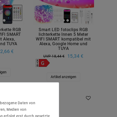
erkette RGB
Smart LED fotoclips RGB
WIFI SMART
lichterkette Innen 5 Meter
t Alexa,
WIFI SMART kompatibel mit
und TUYA
Alexa, Google Home und
TUYA
2,66 €
15,34 €
UVP 18,44 €
eigen
Artikel anzeigen
enbezogene Daten von
ren, Medien von
g erfolgt erst durch gesetzte