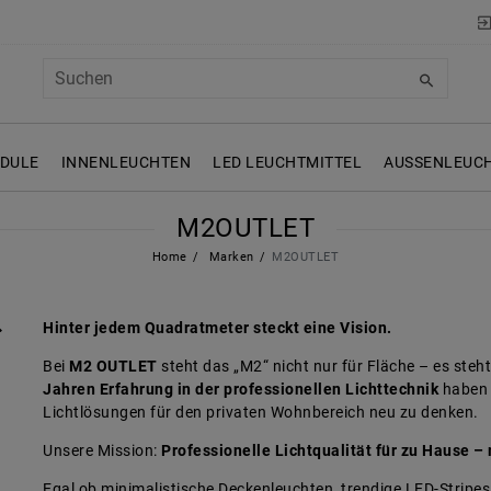
ODULE
INNENLEUCHTEN
LED LEUCHTMITTEL
AUSSENLEUCH
M2OUTLET
Home
Marken
M2OUTLET
Hinter jedem Quadratmeter steckt eine Vision.
Bei
M2 OUTLET
steht das „M2“ nicht nur für Fläche – es steht
Jahren Erfahrung in der professionellen Lichttechnik
haben 
Lichtlösungen für den privaten Wohnbereich neu zu denken.
Unsere Mission:
Professionelle Lichtqualität für zu Hause –
Egal ob minimalistische Deckenleuchten, trendige LED-Stripe