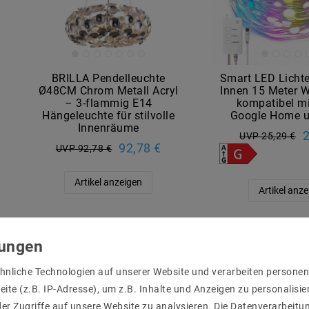
BRILLA Pendelleuchte
Smart LED Licht
Ø48CM Chrom Metall Acryl
Innen 15 Meter 
– 3-flammig E14
kompatibel mi
Hängeleuchte für stilvolle
Google Home 
Innenräume
2
UVP 25,29 €
92,78 €
UVP 92,78 €
Artikel anzeigen
Artikel anz
hnliche Technologien auf unserer Website und verarbeiten person
ite (z.B. IP-Adresse), um z.B. Inhalte und Anzeigen zu personalisie
er Zugriffe auf unsere Website zu analysieren. Die Datenverarbeitun