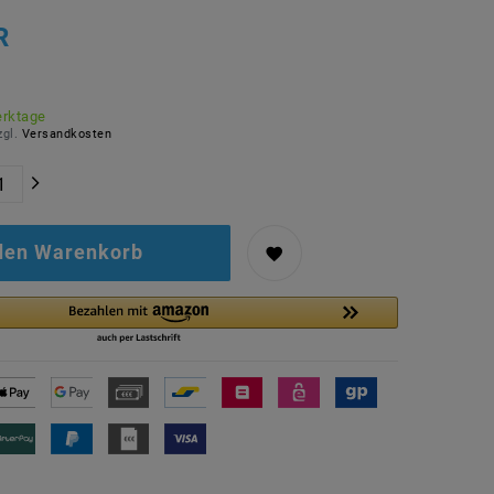
R
erktage
zgl.
Versandkosten
 den Warenkorb