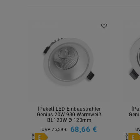
Artikelpaket
Artike
[Paket] LED Einbaustrahler
[Pa
Genius 20W 930 Warmweiß
Geni
BL120W Ø 120mm
68,66 €
UVP 75,39 €
UV