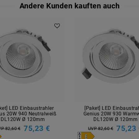
Andere Kunden kauften auch
lpaket
Artikelpaket
ket] LED Einbaustrahler
[Paket] LED Einbaustra
us 20W 940 Neutralweiß
Genius 20W 930 Warm
DL120W Ø 120mm
DL120W Ø 120mm
75,23 €
75,23
P 82,60 €
UVP 82,60 €