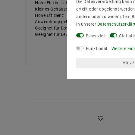
Die Datenverarbeitung kann m
Hohe Flexibilität durch vier verschiedene Ausgan
erteilt oder abgelehnt werden
Kleines Gehäuse für flexible Leuchtendesigns
Hohe Effizienz
ändern oder zu widerrufen. 
Anwendungsgebiete
in unserer
Daten­schutz­erklä
Geeignet für Downlights, Strahler und LED-Paneel
Geeignet für Leuchten der Schutzklasse I und II
Essenziell
Statisti
Funktional
Weitere Ein
Alle a