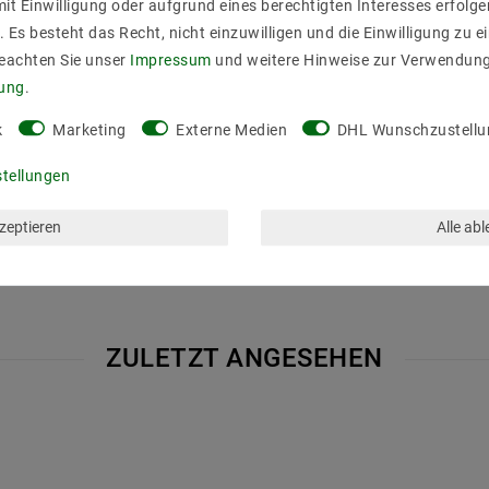
it Einwilligung oder aufgrund eines berechtigten Interesses erfol
gsströme
. Es besteht das Recht, nicht einzuwilligen und die Einwilligung zu 
Beachten Sie unser
Impressum
und weitere Hinweise zur Verwendun
rung
.
e
k
Marketing
Externe Medien
DHL Wunschzustellu
stellungen
kzeptieren
Alle ab
ZULETZT ANGESEHEN