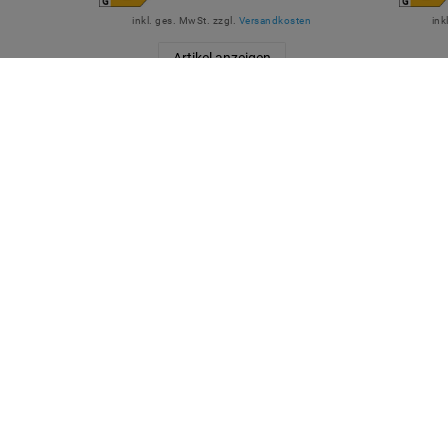
inkl. ges. MwSt.
zzgl.
Versandkosten
ink
Artikel anzeigen
QUICKLINKS
SICHE
Über Uns
Anmelden
Ihr Warenkorb
Ihre Wunschliste
Ihr Shop-Konto
Versandarten & -kosten
Impressum
ZUVER
Daten­schutz­erklärung
AGB