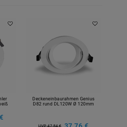
hler
Deckeneinbaurahmen Genius
LED M
weiß
D82 rund DL120W Ø 120mm
36 
 €
U
37,76 €
UVP 47,84 €