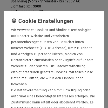
Spannung (Volt) / Stromstärk bis : 230V AC
Lichtfarb(K) : 3000
Farbwiedergabe : 80
Energieklasse (2019/2015) : F
Lichtausbeute : 93
Abstrahlwinkel (Grad) : 120
Wir verwenden Cookies und ähnliche Technologien
Lichtstrom (Lumen) : 140
auf unserer Website und verarbeiten
Nutzbarer Lichtstrom [Lumen] : 140
personenbezogene Daten von Besucher:innen
Nutzbarer Lichtstrom – Winkel [°] : 360
Dimmbarkeit : nicht dimmbar
unserer Webseite (z.B. IP-Adresse), um z.B. Inhalte
Maß (DxL mm) : 23x50
und Anzeigen zu personalisieren, Medien von
Betriebstemperatur : -10 Grad bis 40 Grad
Drittanbietern einzubinden oder Zugriffe auf unsere
Website zu analysieren. Die Datenverarbeitung
erfolgt erst durch gesetzte Cookies. Wir teilen diese
Daten mit Dritten, die wir in den Einstellungen
benennen.
Die Datenverarbeitung kann mit Einwilligung oder
aufgrund eines berechtigten Interesses erfolgen. Die
Zustimmung kann erteilt oder abgelehnt werden. Es