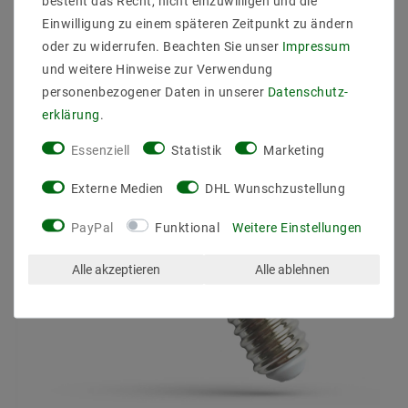
ZULETZT ANGESEHEN
besteht das Recht, nicht einzuwilligen und die
Einwilligung zu einem späteren Zeitpunkt zu ändern
oder zu widerrufen. Beachten Sie unser
Impressum
und weitere Hinweise zur Verwendung
personenbezogener Daten in unserer
Daten­schutz­
erklärung
.
Essenziell
Statistik
Marketing
Externe Medien
DHL Wunschzustellung
PayPal
Funktional
Weitere Einstellungen
Alle akzeptieren
Alle ablehnen