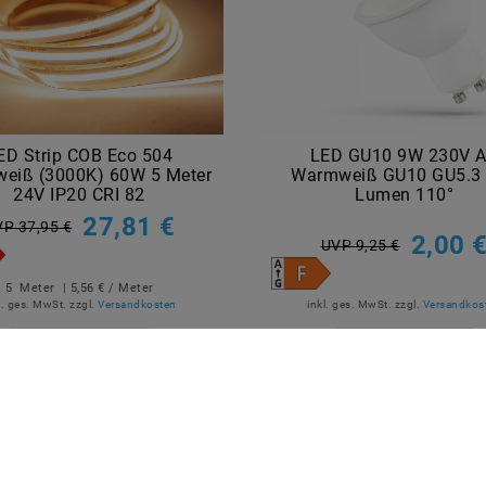
ED Strip COB Eco 504
LED GU10 9W 230V 
eiß (3000K) 60W 5 Meter
Warmweiß GU10 GU5.3
24V IP20 CRI 82
Lumen 110°
27,81 €
P 37,95 €
2,00 
UVP 9,25 €
5
Meter
| 5,56 € / Meter
l. ges. MwSt.
zzgl.
Versandkosten
inkl. ges. MwSt.
zzgl.
Versandkos
Artikel anzeigen
Artikel anzeigen