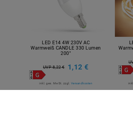
LED E14 4W 230V AC
L
Warmweiß CANDLE 330 Lumen
Warmw
200°
UV
1,12 €
UVP 8,22 €
inkl. ges. MwSt.
zzgl.
Versandkosten
ink
Artikel anzeigen