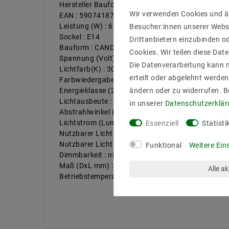
Hersteller Bauform : CANDLE
Wir verwenden Cookies und ä
EAN : 5907418734617
Leistung (W) : 6
Besucher:innen unserer Webse
Sockel : E14
Drittanbietern einzubinden od
Bauform : CANDLE
Cookies. Wir teilen diese Date
Spannung (Volt) / Stromstärk bis : 230V AC
Die Datenverarbeitung kann m
Lichtfarb(K) : 3000
erteilt oder abgelehnt werden
Farbwiedergabe : 80
Energieklasse (2019/2015) : F
ändern oder zu widerrufen. 
Lichtausbeute : 87
in unserer
Daten­schutz­erklä
Abstrahlwinkel (Grad) : 160
Lichtstrom (Lumen) : 520
Essenziell
Statisti
Nutzbarer Lichtstrom [Lumen] : 520
Nutzbarer Lichtstrom – Winkel [°] : 360
Funktional
Weitere Ein
Dimmbarkeit : nicht dimmbar
Maß (DxL mm) : 37x100
Alle a
Betriebstemperatur : -10 Grad bis 40 Grad