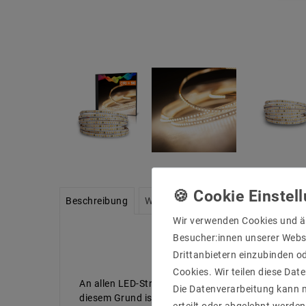
Beschreibung
Weitere Details
Informationen zu
Wir verwenden Cookies und ä
Besucher:innen unserer Webse
Drittanbietern einzubinden od
Cookies. Wir teilen diese Date
An allen LED-Strips wurden an beiden Enden 7 - 1
Die Datenverarbeitung kann m
diesem Grund ist in der Lieferung kein Netzteil e