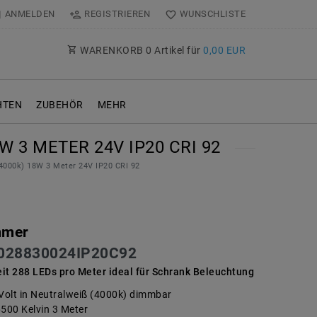
ANMELDEN
REGISTRIEREN
WUNSCHLISTE
WARENKORB
0
Artikel für
0,00 EUR
TEN
ZUBEHÖR
MEHR
3 METER 24V IP20 CRI 92
4000k) 18W 3 Meter 24V IP20 CRI 92
mmer
028830024IP20C92
it 288 LEDs pro Meter ideal für Schrank Beleuchtung
 Volt in Neutralweiß (4000k) dimmbar
6500 Kelvin 3 Meter