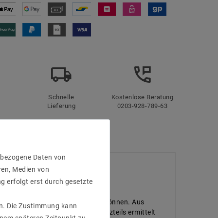
Schnelle
Kostenlose Beratung
Lieferung
0203-928-789-63
enbezogene Daten von
ren, Medien von
g erfolgt erst durch gesetzte
n hintereinander montiert werden können. Aus
gen. Die Zustimmung kann
e Bestellung eines passenden Netzteils ermittelt