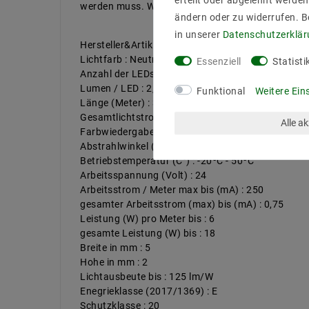
erteilt oder abgelehnt werden
werden muss. Wegen die schmale Platine , für 1-se
ändern oder zu widerrufen. 
in unserer
Daten­schutz­erklä
Hersteller&ArtikleNr : Mextronic LT2216W40288
Lichtfarb : Neutralweiß (4000k)
Essenziell
Statisti
Anzahl der LEDs pro Meter : 288
Lumen / LED : 2,6
Funktional
Weitere Ein
Länge (Meter) : 3
Gesamtlichtstrom bis : 2246
Alle a
Farbwiedergabe : 92
Abstrahlwinkel (Grad) : 120
Betriebstemperatur (C°) : -20ºC - 50ºC
Arbeitsspannung (Volt) : 24
Arbeitsstrom / Meter max bis (mA) : 250
gesamter Arbeitsstrom (max) bis (mA) : 0,75
Leistung (W) pro Meter bis : 6
gesamte Leistung (W) bis : 18
Breite in mm : 5
Hohe in mm : 2
Lichtausbeute bis : 125 lm/W
Enegrieklasse (2017/1369) : E
Schutzklasse : 20