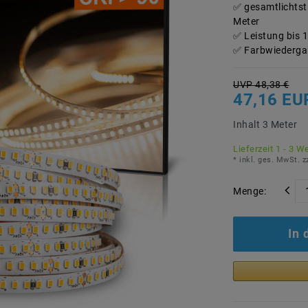
gesamtlichtst
Meter
Leistung bis 
Farbwiedergab
UVP 48,38 €
47,16 E
Inhalt
3
Meter
Lieferzeit 1 - 3 W
* inkl. ges. MwSt. z
Menge:
In