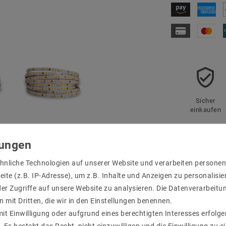
Sicher
einkaufen
r Produktsicherheit
hnliche Technologien auf unserer Website und verarbeiten person
ite (z.B. IP-Adresse), um z.B. Inhalte und Anzeigen zu personalisie
er Zugriffe auf unsere Website zu analysieren. Die Datenverarbeitun
n mit Dritten, die wir in den Einstellungen benennen.
0 cm lange offene Anschlusskabel angelötet, damit mehrere Streife
it Einwilligung oder aufgrund eines berechtigten Interesses erfol
nthalten, da hierfür das genaue Maß sowie die Gesamtbelastung für di