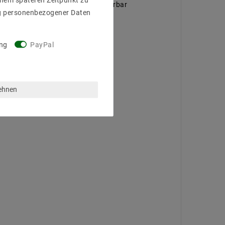
einem späteren Zeitpunkt zu
nd möglich bis max 6 Meter erweiterbar
g personenbezogener Daten
ng
PayPal
lehnen