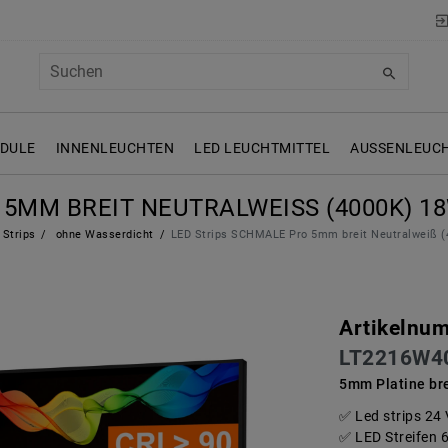
ODULE
INNENLEUCHTEN
LED LEUCHTMITTEL
AUSSENLEUCH
5MM BREIT NEUTRALWEISS (4000K) 18W 
 Strips
ohne Wasserdicht
LED Strips SCHMALE Pro 5mm breit Neutralweiß (
Artikelnu
LT2216W4
5mm Platine bre
Led strips 24
LED Streifen 