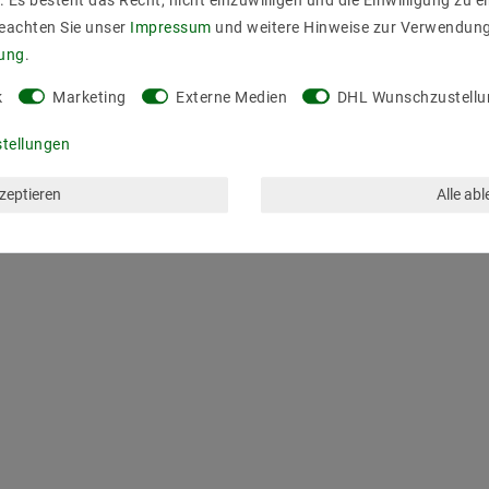
. Es besteht das Recht, nicht einzuwilligen und die Einwilligung zu 
itespeisung wird nur bis max 3 Meter erlaubt, für 2-seitespeiung si
Beachten Sie unser
Impressum
und weitere Hinweise zur Verwendun
rung
.
30024IP20C92
k
Marketing
Externe Medien
DHL Wunschzustellu
stellungen
kzeptieren
Alle ab