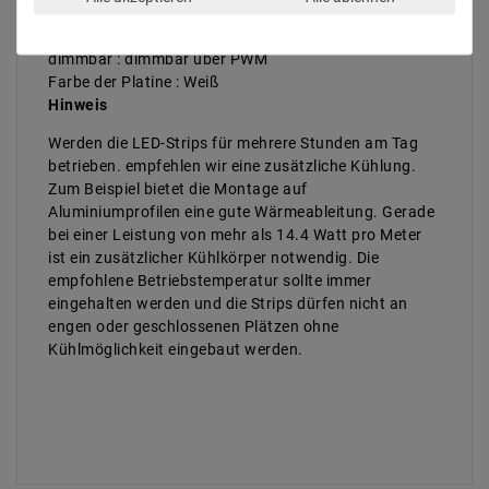
teilbar : 27.79mm
Nennlebensdauer bis zu (Stunden) : 50000
dimmbar : dimmbar über PWM
Farbe der Platine : Weiß
Hinweis
Werden die LED-Strips für mehrere Stunden am Tag
betrieben. empfehlen wir eine zusätzliche Kühlung.
Zum Beispiel bietet die Montage auf
Aluminiumprofilen eine gute Wärmeableitung. Gerade
bei einer Leistung von mehr als 14.4 Watt pro Meter
ist ein zusätzlicher Kühlkörper notwendig. Die
empfohlene Betriebstemperatur sollte immer
eingehalten werden und die Strips dürfen nicht an
engen oder geschlossenen Plätzen ohne
Kühlmöglichkeit eingebaut werden.