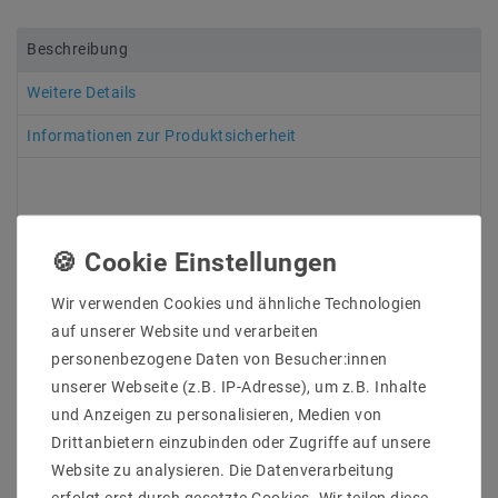
Beschreibung
Weitere Details
Informationen zur Produktsicherheit
An allen LED-Strips wurden an beiden Enden 7 - 10 cm
lange offene Anschlusskabel angelötet, damit
Wir verwenden Cookies und ähnliche Technologien
mehrere Streifen hintereinander montiert werden
auf unserer Website und verarbeiten
können. Aus diesem Grund ist in der Lieferung kein
personenbezogene Daten von Besucher:innen
Netzteil enthalten, da hierfür das genaue Maß sowie
unserer Webseite (z.B. IP-Adresse), um z.B. Inhalte
die Gesamtbelastung für die Bestellung eines
passenden Netzteils ermittelt werden muss. Wegen
und Anzeigen zu personalisieren, Medien von
die schmale Platine , für 1-seitespeisung wird nur bis
Drittanbietern einzubinden oder Zugriffe auf unsere
max 3 Meter erlaubt, für 2-seitespeiung sind möglich
Website zu analysieren. Die Datenverarbeitung
bis max 6 Meter erweiterbar
erfolgt erst durch gesetzte Cookies. Wir teilen diese