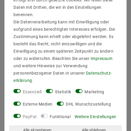
Daten mit Dritten, die wir in den Einstellungen
Hersteller&ArtikleNr : Mextronic
benennen.
LT2216W3028830024IP20C92
Die Datenverarbeitung kann mit Einwilligung oder
Lichtfarb : Warmweiß (3000K)
aufgrund eines berechtigten Interesses erfolgen. Die
Anzahl der LEDs pro Meter : 288
Zustimmung kann erteilt oder abgelehnt werden. Es
Lumen / LED : 2,5
Länge (Meter) : 3
besteht das Recht, nicht einzuwilligen und die
Gesamtlichtstrom bis : 2160
Einwilligung zu einem späteren Zeitpunkt zu ändern
Farbwiedergabe : 92
oder zu widerrufen. Beachten Sie unser
Impressum
Abstrahlwinkel (Grad) : 120
und weitere Hinweise zur Verwendung
Betriebstemperatur (C°) : -20ºC - 50ºC
personenbezogener Daten in unserer
Daten­schutz­
Arbeitsspannung (Volt) : 24
Arbeitsstrom / Meter max bis (mA) : 250
erklärung
.
gesamter Arbeitsstrom (max) bis (mA) : 0,75
Essenziell
Statistik
Marketing
Leistung (W) pro Meter bis : 6
gesamte Leistung (W) bis : 18
Breite in mm : 5
Externe Medien
DHL Wunschzustellung
Hohe in mm : 2
Lichtausbeute bis : 120 lm/W
PayPal
Funktional
Weitere Einstellungen
Enegrieklasse (2017/1369) : E
Schutzklasse : 20
Alle akzeptieren
Alle ablehnen