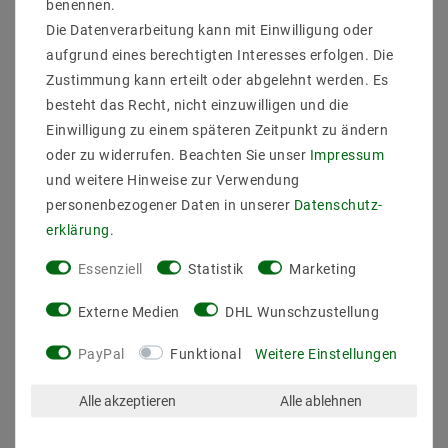
benennen.
Anzahl der LEDs pro Meter : 126
Die Datenverarbeitung kann mit Einwilligung oder
Lumen / LED : 11,3
aufgrund eines berechtigten Interesses erfolgen. Die
Länge (Meter) : 5
Gesamtlichtstrom bis : 7119
Zustimmung kann erteilt oder abgelehnt werden. Es
Farbwiedergabe : 83
besteht das Recht, nicht einzuwilligen und die
Abstrahlwinkel (Grad) : 120
Einwilligung zu einem späteren Zeitpunkt zu ändern
Betriebstemperatur (C°) : -20ºC - 80ºC
oder zu widerrufen. Beachten Sie unser
Impressum
Arbeitsspannung (Volt) : 24
und weitere Hinweise zur Verwendung
Arbeitsstrom / Meter max bis (mA) : 400
gesamter Arbeitsstrom (max) bis (mA) : 2
personenbezogener Daten in unserer
Daten­schutz­
Leistung (W) pro Meter bis : 9,6
erklärung
.
gesamte Leistung (W) bis : 48
Breite in mm : 10
Essenziell
Statistik
Marketing
Hohe in mm : 4
Lichtausbeute bis : 148 lm/W
Externe Medien
DHL Wunschzustellung
Enegrieklasse (2017/1369) : D
Schutzklasse : 67
PayPal
Funktional
Weitere Einstellungen
teilbar : 63mm
Nennlebensdauer bis zu (Stunden) : 50000
Alle akzeptieren
Alle ablehnen
dimmbar : dimmbar über PWM
Farbe der Platine : Weiß