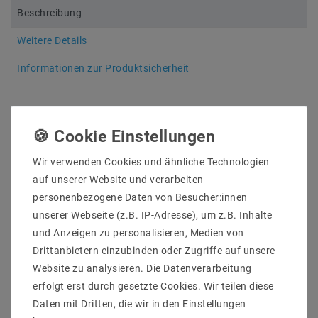
Beschreibung
Weitere Details
Informationen zur Produktsicherheit
An allen LED-Strips wurden an beiden Enden 7 - 10 cm
Wir verwenden Cookies und ähnliche Technologien
lange offene Anschlusskabel angelötet, damit
auf unserer Website und verarbeiten
mehrere Streifen hintereinander montiert werden
personenbezogene Daten von Besucher:innen
können. Aus diesem Grund ist in der Lieferung kein
Netzteil enthalten, da hierfür das genaue Maß sowie
unserer Webseite (z.B. IP-Adresse), um z.B. Inhalte
die Gesamtbelastung für die Bestellung eines
und Anzeigen zu personalisieren, Medien von
passenden Netzteils ermittelt werden muss.
Drittanbietern einzubinden oder Zugriffe auf unsere
Website zu analysieren. Die Datenverarbeitung
Hersteller&ArtikleNr : Mextronic
erfolgt erst durch gesetzte Cookies. Wir teilen diese
LT2835W2712650024IP67C82
Daten mit Dritten, die wir in den Einstellungen
Lichtfarb : Warmweiß (2700K)