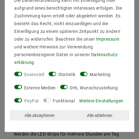
Die Datenverarbeitung kann mit Einwilligung oder
Gesamtlichtstrom bis : 2100
aufgrund eines berechtigten Interesses erfolgen. Die
Farbwiedergabe :
Zustimmung kann erteilt oder abgelehnt werden. Es
Abstrahlwinkel (Grad) : 120
besteht das Recht, nicht einzuwilligen und die
Betriebstemperatur (C°) : -20ºC - 50ºC
Einwilligung zu einem späteren Zeitpunkt zu ändern
Arbeitsspannung (Volt) : 24
Arbeitsstrom / Meter max bis (mA) : 600
oder zu widerrufen. Beachten Sie unser
Impressum
gesamter Arbeitsstrom (max) bis (mA) : 3
und weitere Hinweise zur Verwendung
Leistung (W) pro Meter bis : 14,4
personenbezogener Daten in unserer
Daten­schutz­
gesamte Leistung (W) bis : 72
erklärung
.
Breite in mm : 14
Hohe in mm : 4
Essenziell
Statistik
Marketing
Lichtausbeute bis : 29 lm/W
Enegrieklasse (2017/1369) :
Externe Medien
DHL Wunschzustellung
Schutzklasse : 67
teilbar : 100-104mm
PayPal
Funktional
Weitere Einstellungen
Nennlebensdauer bis zu (Stunden) : 50000
dimmbar : dimmbar über PWM
Alle akzeptieren
Alle ablehnen
Farbe der Platine : Weiß
Hinweis
Werden die LED-Strips für mehrere Stunden am Tag