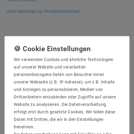
Informationen zur Produktsicherheit
An allen LED-Strips wurden an beiden Enden 7 - 10 cm
lange offene Anschlusskabel angelötet, damit
Wir verwenden Cookies und ähnliche Technologien
mehrere Streifen hintereinander montiert werden
können. Aus diesem Grund ist in der Lieferung kein
auf unserer Website und verarbeiten
Netzteil enthalten, da hierfür das genaue Maß sowie
personenbezogene Daten von Besucher:innen
die Gesamtbelastung für die Bestellung eines
unserer Webseite (z.B. IP-Adresse), um z.B. Inhalte
passenden Netzteils ermittelt werden muss.
und Anzeigen zu personalisieren, Medien von
Drittanbietern einzubinden oder Zugriffe auf unsere
Hersteller&ArtikleNr : Mextronic
Website zu analysieren. Die Datenverarbeitung
LT5050RGB6050024IP67
erfolgt erst durch gesetzte Cookies. Wir teilen diese
Lichtfarb : RGB
Daten mit Dritten, die wir in den Einstellungen
Anzahl der LEDs pro Meter : 60
benennen.
Lumen / LED : 7
Länge (Meter) : 5