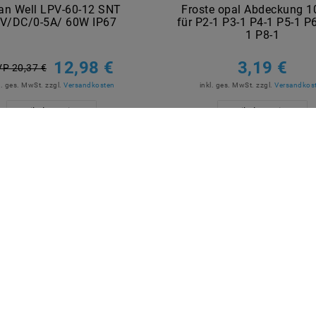
an Well LPV-60-12 SNT
Froste opal Abdeckung 
V/DC/0-5A/ 60W IP67
für P2-1 P3-1 P4-1 P5-1 P
1 P8-1
12,98 €
3,19 €
P 20,37 €
l. ges. MwSt.
zzgl.
Versandkosten
inkl. ges. MwSt.
zzgl.
Versandkos
Artikel anzeigen
Artikel anzeigen
R BEZAHLEN
MARKEN
M2OUTLET
Helestra
Nino Leuchten
TCI
Meanwell