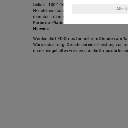
teilbar : 100-104mm
Alle a
Nennlebensdauer bis zu (Stunden) : 50000
dimmbar : dimmbar über PWM
Farbe der Platine : Weiß
Hinweis
Werden die LED-Strips für mehrere Stunden am Tag
Wärmeableitung. Gerade bei einer Leistung von me
immer eingehalten werden und die Strips dürfen 