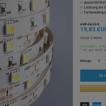
gesamtlichtst
Leistung bis 
Farbwiedergab
UVP 23,12 €
19,83 E
Inhalt
5
Meter
Lieferzeit 1 - 3 W
* inkl. ges. MwSt. z
Menge:
In