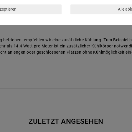
kzeptieren
Alle ab
 betrieben. empfehlen wir eine zusätzliche Kühlung. Zum Beispiel b
hr als 14.4 Watt pro Meter ist ein zusätzlicher Kühlkörper notwend
nicht an engen oder geschlossenen Plätzen ohne Kühlmöglichkeit ei
ZULETZT ANGESEHEN