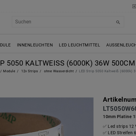
ODULE
INNENLEUCHTEN
LED LEUCHTMITTEL
AUSSENLEUCH
P 5050 KALTWEISS (6000K) 36W 500CM 
s/ Module
12v Strips
ohne Wasserdicht
LED Strip 5050 Kaltweiß (6000k)
Artikelnu
LT5050W6
10mm Platine 1
Led strips 12
LED Streifen 