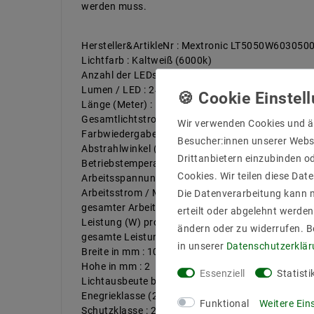
werden muss.
Hersteller&ArtikleNr : Mextronic LT5050W603050
Lichtfarb : Kaltweiß (6000k)
Anzahl der LEDs pro Meter : 30
Lumen / LED : 24
Länge (Meter) : 5
Gesamtlichtstrom bis : 3600
Wir verwenden Cookies und ä
Farbwiedergabe : 83
Besucher:innen unserer Webse
Abstrahlwinkel (Grad) : 120
Drittanbietern einzubinden od
Betriebstemperatur (C°) : -20ºC - 50ºC
Cookies. Wir teilen diese Date
Arbeitsspannung (Volt) : 12
Arbeitsstrom / Meter max bis (mA) : 600
Die Datenverarbeitung kann m
gesamter Arbeitsstrom (max) bis (mA) : 3
erteilt oder abgelehnt werden
Leistung (W) pro Meter bis : 7,2
ändern oder zu widerrufen. 
gesamte Leistung (W) bis : 36
in unserer
Daten­schutz­erklä
Breite in mm : 10
Hohe in mm : 2
Essenziell
Statisti
Lichtausbeute bis : 100 lm/W
Enegrieklasse (2017/1369) : F
Funktional
Weitere Ein
Schutzklasse : 20