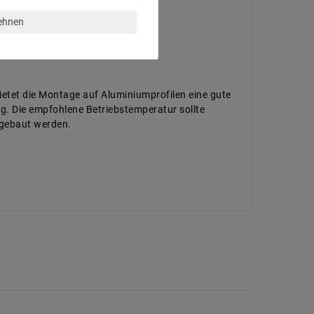
lehnen
ietet die Montage auf Aluminiumprofilen eine gute
ig. Die empfohlene Betriebstemperatur sollte
ngebaut werden.