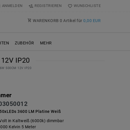
ANMELDEN
REGISTRIEREN
WUNSCHLISTE
WARENKORB
0
Artikel für
0,00 EUR
TEN
ZUBEHÖR
MEHR
12V IP20
 36W 500CM 12V IP20
mmer
03050012
50xLEDs 3600 LM Platine Weiß
 Volt in Kaltweiß (6000k) dimmbar
6000 Kelvin 5 Meter