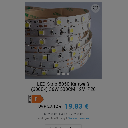
LED Strip 5050 Kaltweiß
(6000k) 36W 500CM 12V IP20
19,83 €
UVP 23,12 €
5
Meter
| 3,97 € / Meter
inkl. ges. MwSt.
zzgl.
Versandkosten