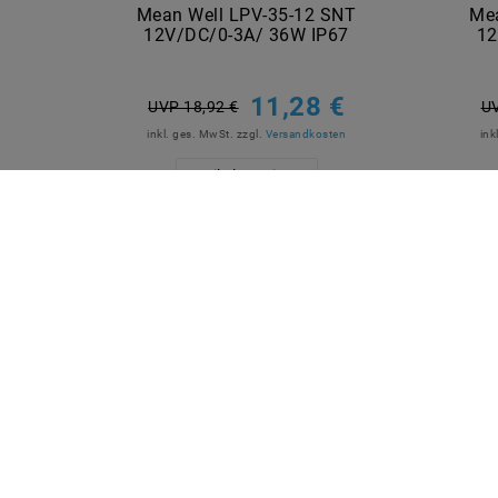
Mean Well LPV-35-12 SNT
Me
12V/DC/0-3A/ 36W IP67
12
11,28 €
UVP 18,92 €
UV
inkl. ges. MwSt.
zzgl.
Versandkosten
ink
Artikel anzeigen
QUICKLINKS
SICHE
Über Uns
Anmelden
Ihr Warenkorb
Ihre Wunschliste
Ihr Shop-Konto