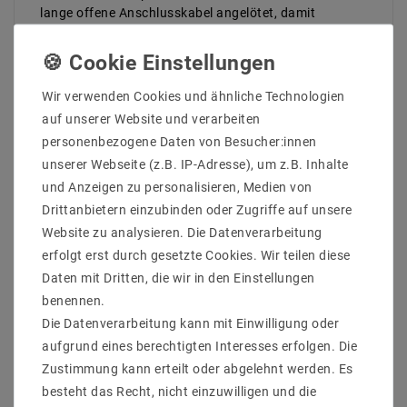
lange offene Anschlusskabel angelötet, damit
mehrere Streifen hintereinander montiert werden
können. Aus diesem Grund ist in der Lieferung kein
Netzteil enthalten, da hierfür das genaue Maß sowie
die Gesamtbelastung für die Bestellung eines
Wir verwenden Cookies und ähnliche Technologien
passenden Netzteils ermittelt werden muss.
auf unserer Website und verarbeiten
personenbezogene Daten von Besucher:innen
Hersteller&ArtikleNr : Mextronic LT3528W3012050012
unserer Webseite (z.B. IP-Adresse), um z.B. Inhalte
Lichtfarb : Warmweiß (3000K)
und Anzeigen zu personalisieren, Medien von
Anzahl der LEDs pro Meter : 120
Drittanbietern einzubinden oder Zugriffe auf unsere
Lumen / LED : 7,8
Website zu analysieren. Die Datenverarbeitung
Länge (Meter) : 5
erfolgt erst durch gesetzte Cookies. Wir teilen diese
Gesamtlichtstrom bis : 4680
Farbwiedergabe : 83
Daten mit Dritten, die wir in den Einstellungen
Abstrahlwinkel (Grad) : 120
benennen.
Betriebstemperatur (C°) : -20ºC - 50ºC
Die Datenverarbeitung kann mit Einwilligung oder
Arbeitsspannung (Volt) : 12
aufgrund eines berechtigten Interesses erfolgen. Die
Arbeitsstrom / Meter max bis (mA) : 800
Zustimmung kann erteilt oder abgelehnt werden. Es
gesamter Arbeitsstrom (max) bis (mA) : 4
Leistung (W) pro Meter bis : 9,6
besteht das Recht, nicht einzuwilligen und die