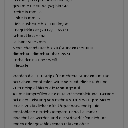
Leistung (W) pro Meter bis : 9,6
gesamte Leistung (W) bis : 48
Breite in mm : 8
Hohe in mm : 2
Lichtausbeute bis : 100 lm/W
Enegrieklasse (2017/1369) : F
Schutzklasse : 44
teilbar : 50-52mm
Nennlebensdauer bis zu (Stunden) : 50000
dimmbar : dimmbar über PWM
Farbe der Platine : Weiß
Hinweis
Werden die LED-Strips für mehrere Stunden am Tag
betrieben. empfehlen wir eine zusätzliche Kühlung.
Zum Beispiel bietet die Montage auf
Aluminiumprofilen eine gute Wärmeableitung. Gerade
bei einer Leistung von mehr als 14.4 Watt pro Meter
ist ein zusätzlicher Kühlkörper notwendig. Die
empfohlene Betriebstemperatur sollte immer
eingehalten werden und die Strips dürfen nicht an
engen oder geschlossenen Plätzen ohne