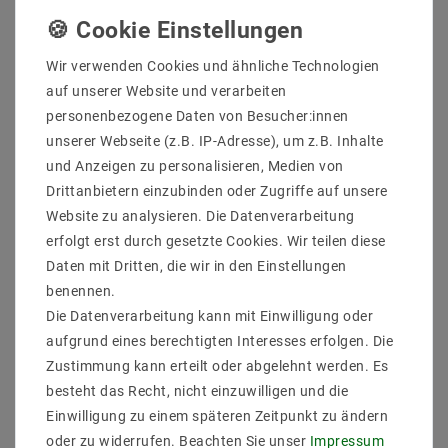
Wir verwenden Cookies und ähnliche Technologien
auf unserer Website und verarbeiten
personenbezogene Daten von Besucher:innen
unserer Webseite (z.B. IP-Adresse), um z.B. Inhalte
und Anzeigen zu personalisieren, Medien von
Drittanbietern einzubinden oder Zugriffe auf unsere
Website zu analysieren. Die Datenverarbeitung
erfolgt erst durch gesetzte Cookies. Wir teilen diese
Daten mit Dritten, die wir in den Einstellungen
LED Strip 3528 Kaltweiß (6000k) 48W 500CM 24V IP44
benennen.
Die Datenverarbeitung kann mit Einwilligung oder
28,83 €
aufgrund eines berechtigten Interesses erfolgen. Die
UVP 37,72 €
Zustimmung kann erteilt oder abgelehnt werden. Es
5
Meter
| 5,77 € / Meter
besteht das Recht, nicht einzuwilligen und die
inkl. ges. MwSt.
zzgl.
Versandkosten
Einwilligung zu einem späteren Zeitpunkt zu ändern
Artikel anzeigen
oder zu widerrufen. Beachten Sie unser
Impressum