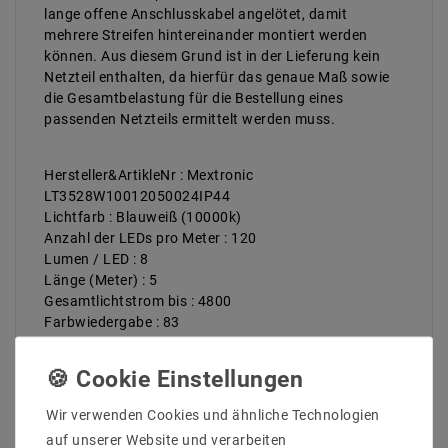
lange offene Anschlusskabel angelötet, damit
mehrere Streifen hintereinander montiert werden
können. Aus diesem Grund ist in der Lieferung kein
Netzteil enthalten, da hierfür das genaue Maß sowie
die Gesamtbelastung für die Bestellung eines
passenden Netzteils ermittelt werden muss.
Hersteller&ArtikleNr : Mextronic
LT3528W10012050024IP44
Lichtfarb : Blauweiß (10000k)
Anzahl der LEDs pro Meter : 120
Lumen / LED : 8
Länge (Meter) : 5
Gesamtlichtstrom bis : 4800
Farbwiedergabe : 83
Abstrahlwinkel (Grad) : 120
Betriebstemperatur (C°) : -20ºC - 50ºC
Arbeitsspannung (Volt) : 24
Arbeitsstrom / Meter max bis (mA) : 400
Wir verwenden Cookies und ähnliche Technologien
gesamter Arbeitsstrom (max) bis (mA) : 2
auf unserer Website und verarbeiten