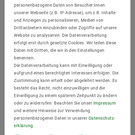
Leistung (W) pro Meter bis : 9,6
personenbezogene Daten von Besucher:innen
gesamte Leistung (W) bis : 48
unserer Webseite (z.B. IP-Adresse), um z.B. Inhalte
Breite in mm : 8
Hohe in mm : 2
und Anzeigen zu personalisieren, Medien von
Lichtausbeute bis : 100 lm/W
Drittanbietern einzubinden oder Zugriffe auf unsere
Enegrieklasse (2017/1369) : F
Website zu analysieren. Die Datenverarbeitung
Schutzklasse : 44
erfolgt erst durch gesetzte Cookies. Wir teilen diese
teilbar : 50-52mm
Daten mit Dritten, die wir in den Einstellungen
Nennlebensdauer bis zu (Stunden) : 50000
dimmbar : dimmbar über PWM
benennen.
Farbe der Platine : Weiß
Die Datenverarbeitung kann mit Einwilligung oder
Hinweis
aufgrund eines berechtigten Interesses erfolgen. Die
Werden die LED-Strips für mehrere Stunden am Tag
Zustimmung kann erteilt oder abgelehnt werden. Es
betrieben. empfehlen wir eine zusätzliche Kühlung.
besteht das Recht, nicht einzuwilligen und die
Zum Beispiel bietet die Montage auf
Einwilligung zu einem späteren Zeitpunkt zu ändern
Aluminiumprofilen eine gute Wärmeableitung. Gerade
oder zu widerrufen. Beachten Sie unser
Impressum
bei einer Leistung von mehr als 14.4 Watt pro Meter
und weitere Hinweise zur Verwendung
ist ein zusätzlicher Kühlkörper notwendig. Die
personenbezogener Daten in unserer
Daten­schutz­
empfohlene Betriebstemperatur sollte immer
eingehalten werden und die Strips dürfen nicht an
erklärung
.
engen oder geschlossenen Plätzen ohne