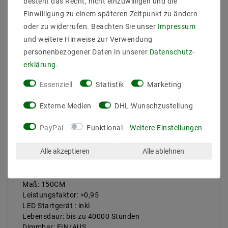
besteht das Recht, nicht einzuwilligen und die
Bitte beachten Sie, dass die LED Tube nur von
Einwilligung zu einem späteren Zeitpunkt zu ändern
Fachpersonal installiert werden sollte.
oder zu widerrufen. Beachten Sie unser
Impressum
Leistung: 30W
und weitere Hinweise zur Verwendung
EAN: 4260204867229
personenbezogener Daten in unserer
Daten­schutz­
Lichtstrom: 3300LM
erklärung
.
Abstrahlwinkel: 120 Grad
Lichtausbeute: 110 LM/W
Essenziell
Statistik
Marketing
Enegrieklasse (2017/1369): E
Leds: 216 LEDs
Externe Medien
DHL Wunschzustellung
LED TYPEN: SMD 2835
Lichtfarb: Warmweiß
PayPal
Funktional
Weitere Einstellungen
Farbtemeratur: 3000 K
Farbwiedergabe: 82
Alle akzeptieren
Alle ablehnen
Spannung(EIN): 220-240V AC
Trafo: integriert
Schutzklasse: IP20
Maß: 150CM
Leistungsfaktor: >0,95
LED Startgerät : inkl
Lebensdaur: bis zu 40000 Stunden
Dimmbar: EIN/AUS