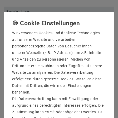
Beschreibung
Weitere Details
Informationen zur Produktsicherheit
Wir verwenden Cookies und ähnliche Technologien
auf unserer Website und verarbeiten
personenbezogene Daten von Besucher:innen
unserer Webseite (z.B. IP-Adresse), um z.B. Inhalte
und Anzeigen zu personalisieren, Medien von
LED Röhren inkl Stärtergeräte im Lieferungumfang
Drittanbietern einzubinden oder Zugriffe auf unsere
Website zu analysieren. Die Datenverarbeitung
Geringe Wärmeentwicklung
erfolgt erst durch gesetzte Cookies. Wir teilen diese
Sofortstart - Sofort volle Lichtstärke
Kein Flackern
Daten mit Dritten, die wir in den Einstellungen
Unempfindlich gegen Erschütterungen
benennen.
Unkomplizierter Ersatz der baugleichen
Die Datenverarbeitung kann mit Einwilligung oder
Leuchtstofflampen
aufgrund eines berechtigten Interesses erfolgen. Die
Sehr hohe Lichtausbeute
Zustimmung kann erteilt oder abgelehnt werden. Es
Farbwiedergabe über 80