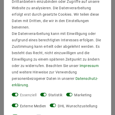
Drittanbietern einzubinden oder Zugriffe auf unsere
Website zu analysieren. Die Datenverarbeitung
Hersteller: Mextronic
erfolgt erst durch gesetzte Cookies. Wir teilen diese
Leistung: 100W
Daten mit Dritten, die wir in den Einstellungen
EAN: 4260204860497
benennen.
Lichtstrom: 12500LM
Die Datenverarbeitung kann mit Einwilligung oder
Abstrahlwinkel: 120 Grad
aufgrund eines berechtigten Interesses erfolgen. Die
Lichtausbeute: 140 LM/W
Zustimmung kann erteilt oder abgelehnt werden. Es
Energieklasse (2019/2015): D
Leds: 100W LEDs
besteht das Recht, nicht einzuwilligen und die
LED TYPEN: Nichia
Einwilligung zu einem späteren Zeitpunkt zu ändern
Lichtfarb: Weiß
oder zu widerrufen. Beachten Sie unser
Impressum
Farbtemeratur: 5000K
und weitere Hinweise zur Verwendung
Farbwiedergabe: 82
personenbezogener Daten in unserer
Daten­schutz­
Spannung(EIN): 90 bis 295V AC
Trafo: integriert
erklärung
.
Schutzart: IP65
Essenziell
Statistik
Marketing
Maß: D335x H310 mm
Farb des Gehäuse: Schwarz
Externe Medien
DHL Wunschzustellung
Gewicht(ink Zubehöre): 4 kg
Lebensdaur: bis zu 60000 Stunden