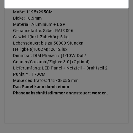
Schutzart: IP40
Maße: 1195x295CM
Dicke: 10,5mm
Material: Aluminium + LGP
Gehäusefarbe: Silber RAL9006
Gewicht(inkl. Zubehör): 5 kg
Lebensdauer: bis zu 50000 Stunden
Helligkeit(100CM): 2612 lux
Dimmbar: DIM Phasen / [1-10V/ Dali/
Connex/Casambi/Zigbee 3.0] (Optinal)
Lieferumfang: LED Panel + Netzteil + Drahtseil 2
Punkt Y , 170CM
Maße des Trafos: 145x38x55 mm
Das Panel kann durch einen
Phasenabschnittsdimmer angesteuert werden.