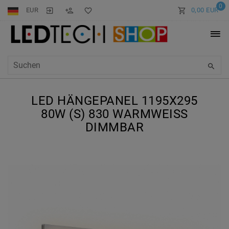
0
EUR
0,00 EUR
LED HÄNGEPANEL 1195X295
80W (S) 830 WARMWEISS D
IMMBAR