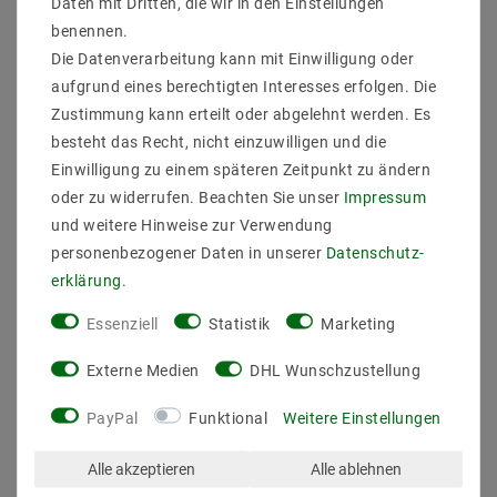
Daten mit Dritten, die wir in den Einstellungen
gleichmäßiges und helles Licht. Die Leuchtdioden
liefern ein sehr gesundes Licht, da es blendfrei ist und
benennen.
keine UV-Strahlung enthält. Dabei sparen Sie noch bis
Die Datenverarbeitung kann mit Einwilligung oder
zu 80 % an Stromkosten gegenüber herkömmlichen
aufgrund eines berechtigten Interesses erfolgen. Die
Glühbirnen.Für unsere Privatkunden können wir sogar
Zustimmung kann erteilt oder abgelehnt werden. Es
noch eine Garantie von drei Jahren auf die LED Panele
besteht das Recht, nicht einzuwilligen und die
anbieten.
Einwilligung zu einem späteren Zeitpunkt zu ändern
Hersteller: Mextronic
Leistung: 80W
oder zu widerrufen. Beachten Sie unser
Impressum
EAN: 4059267009758
und weitere Hinweise zur Verwendung
Lichtstrom: 9000LM
personenbezogener Daten in unserer
Daten­schutz­
Abstrahlwinkel: 100 Grad
erklärung
.
Lichtausbeute: 118 LM/W
Energieklasse (2019/2015): F
Essenziell
Statistik
Marketing
Leds: 384 LEDs
LED TYPEN: 2835
Externe Medien
DHL Wunschzustellung
Lichtfarbe: Warmweiß
Farbtemperatur : 3000-3200K
PayPal
Funktional
Weitere Einstellungen
Farbwiedergabe: 82
Spannung(EIN) in Volt: 220
Alle akzeptieren
Alle ablehnen
Strom(AUS): 1050mA
Trafo: 2x