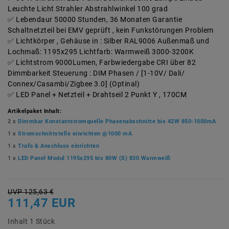
Leuchte Licht Strahler Abstrahlwinkel 100 grad
Lebendaur 50000 Stunden, 36 Monaten Garantie
Schaltnetzteil bei EMV geprüft , kein Funkstörungen Problem
Lichtkörper , Gehäuse in : Silber RAL9006 Außenmaß und
Lochmaß: 1195x295 Lichtfarb: Warmweiß 3000-3200K
Lichtstrom 9000Lumen, Farbwiedergabe CRI über 82
Dimmbarkeit Steuerung : DIM Phasen / [1-10V/ Dali/
Connex/Casambi/Zigbee 3.0] (Optinal)
LED Panel + Netzteil + Drahtseil 2 Punkt Y , 170CM
Artikelpaket Inhalt:
2 x
Dimmbar Konstantstromquelle Phasenabschnitte bis 42W 850-1000mA
1 x
Stromschnittstelle einrichten @1000 mA
1 x
Trafo & Anschluss einrichten
1 x
LED Panel Modul 1195x295 bis 80W (S) 830 Warmweiß
UVP 125,63 €
111,47 EUR
Inhalt
1
Stück