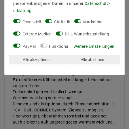
personenbezogener Daten in unserer
Daten­schutz­
Weitere Details
erklärung
.
Informationen zur Produktsicherheit
Essenziell
Statistik
Marketing
Externe Medien
DHL Wunschzustellung
PayPal
Funktional
Weitere Einstellungen
Leuchtmittel austauschbar
Alle akzeptieren
Alle ablehnen
Ideal und kompakt für gewerbliche Anwendung zB:
Ladenbau .Gastronomie .Hotel gegen 50-100W
Halogen System zur Einrichtung.
Extra stärkeres Kühlungsteil mit langer Lebensdauer
zu garantieren.
Treiber sind getrennt isoliert. wenige
Warmentwicklung wird erzeugt.
Dimmen sind als Optional durch Phasenabschnitte . 1-
10V . Dali . CONNEX System .Zigbee zu möglich.
Hochwertige Einbaurahmen rostfrei und geeignet
auch als extra Kühlungsteil gegen Warmentwicklung.