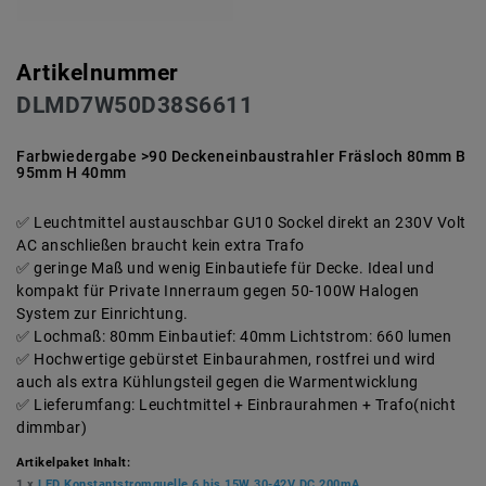
Artikelnummer
DLMD7W50D38S6611
Farbwiedergabe >90 Deckeneinbaustrahler Fräsloch 80mm B
95mm H 40mm
Leuchtmittel austauschbar GU10 Sockel direkt an 230V Volt
AC anschließen braucht kein extra Trafo
geringe Maß und wenig Einbautiefe für Decke. Ideal und
kompakt für Private Innerraum gegen 50-100W Halogen
System zur Einrichtung.
Lochmaß: 80mm Einbautief: 40mm Lichtstrom: 660 lumen
Hochwertige gebürstet Einbaurahmen, rostfrei und wird
auch als extra Kühlungsteil gegen die Warmentwicklung
Lieferumfang: Leuchtmittel + Einbraurahmen + Trafo(nicht
dimmbar)
Artikelpaket Inhalt:
1 x
LED Konstantstromquelle 6 bis 15W 30-42V DC 200mA