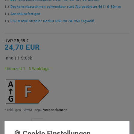
1 x
Deckeneinbaurahmen schwenkbar rund Alu gebürstet 6611 Ø 80mm
1 x
Anschlussfertigen
1 x
LED Modul Strahler Genius D50-90 7W 950 Tagweiß
UVP 25,58 €
24,70 EUR
Inhalt
1
Stück
Lieferzeit 1 - 3 Werktage
* inkl. ges. MwSt. zzgl.
Versandkosten
Menge: