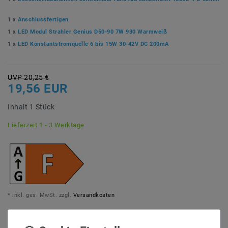
1 x
Anschlussfertigen
1 x
LED Modul Strahler Genius D50-90 7W 930 Warmweiß
1 x
LED Konstantstromquelle 6 bis 15W 30-42V DC 200mA
UVP 20,25 €
19,56 EUR
Inhalt
1
Stück
Lieferzeit 1 - 3 Werktage
* inkl. ges. MwSt. zzgl.
Versandkosten
Menge: