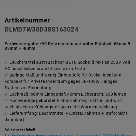
Artikelnummer
DLMD7W30D38S163024
Farbwiedergabe >90 Deckeneinbaustrahler Fräsloch 68mm B
83mm H 40mm
Leuchtmittel austauschbar GU10 Sockel direkt an 230V Volt
AC anschließen braucht kein extra Trafo
geringe Maß und wenig Einbautiefe für Decke. Ideal und
kompakt für Private Innerraum gegen 50-100W Halogen
System zur Einrichtung.
Lochmaß: 68mm Einbautief: 40mm Lichtstrom: 600 lumen
Hochwertige gebürstet Einbaurahmen, rostfrei und wird
auch als extra Kühlungsteil gegen die Warmentwicklung
Lieferumfang: Leuchtmittel + Einbraurahmen + Trafo(nicht
dimmbar)
Artikelpaket Inhalt:
1 x
Deckeneinbaurahmen schwenkbar rund Alu sandstrahlt 16302-4 Ø 68mm