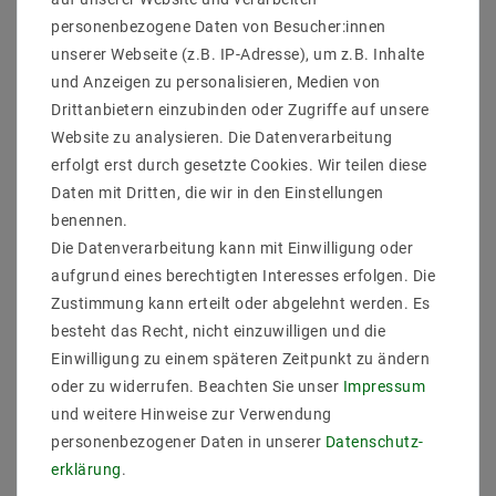
Dimmbarkeit: 1-10V (Optional) / Dali (Optional)
personenbezogene Daten von Besucher:innen
Maß (DxL mm): 90x95
Lebensdauer: bis zu 40000 Stunden
unserer Webseite (z.B. IP-Adresse), um z.B. Inhalte
und Anzeigen zu personalisieren, Medien von
Drittanbietern einzubinden oder Zugriffe auf unsere
Website zu analysieren. Die Datenverarbeitung
erfolgt erst durch gesetzte Cookies. Wir teilen diese
Daten mit Dritten, die wir in den Einstellungen
benennen.
Die Datenverarbeitung kann mit Einwilligung oder
aufgrund eines berechtigten Interesses erfolgen. Die
Zustimmung kann erteilt oder abgelehnt werden. Es
ZULETZT ANGESEHEN
besteht das Recht, nicht einzuwilligen und die
Einwilligung zu einem späteren Zeitpunkt zu ändern
Artikelpaket
oder zu widerrufen. Beachten Sie unser
Impressum
und weitere Hinweise zur Verwendung
personenbezogener Daten in unserer
Daten­schutz­
erklärung
.