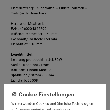
Lieferumfang: Leuchtmittel + Einbraurahmen +
Trafo(nicht dimmbar)
Hersteller: Mextronic
EAN: 4260204865799
Außendurchmesser: 162 mm
Lochmaß/Fräsloch: 150 mm
Einbautief: 110 mm
Leuchtmittel:
Leistung pro Leuchtmittel: 30W
Sockel: Konstant Strom
Bauform: Einbau Module
Spannung / Strom: 800mA
Lichtfarb: 3000K
Farbwiedergabe: 92
Energieklasse (2019/2015): E
Effzinz (Lumen pro Watt): 77
Abstrahlwinkel (Grad): 40
Wir verwenden Cookies und ähnliche Technologien
Lichtstrom (Lumen): 2100
auf unserer Website und verarbeiten