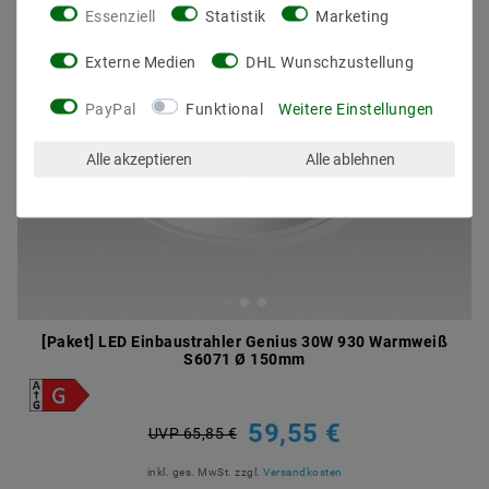
Essenziell
Statistik
Marketing
Externe Medien
DHL Wunschzustellung
PayPal
Funktional
Weitere Einstellungen
Alle akzeptieren
Alle ablehnen
[Paket] LED Einbaustrahler Genius 30W 930 Warmweiß
S6071 Ø 150mm
59,55 €
UVP 65,85 €
inkl. ges. MwSt.
zzgl.
Versandkosten