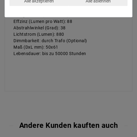
Alle akzeptieren
Alle ablehnen
Lichtfarb: 5000K
Farbwiedergabe: 82
Energieklasse (2019/2015): D
Effzinz (Lumen pro Watt): 88
Abstrahlwinkel (Grad): 38
Lichtstrom (Lumen): 880
Dimmbarkeit: durch Trafo (Optional)
Maß (DxL mm): 50x61
Lebensdauer: bis zu 50000 Stunden
Andere Kunden kauften auch