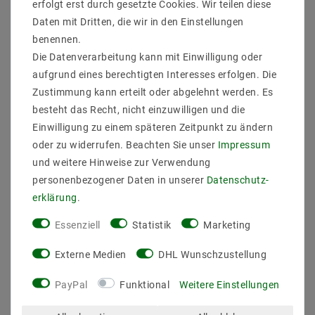
auch als extra Kühlungsteil gegen Warmentwicklung.
erfolgt erst durch gesetzte Cookies. Wir teilen diese
Daten mit Dritten, die wir in den Einstellungen
es gibt besondere Einbaurahmen welche tiefen
benennen.
Einbauplatz bieten und Blendschutz.
LED mit Länge Lebensdaur bis 50000 Stunden für
Die Datenverarbeitung kann mit Einwilligung oder
Gewerblich täglich über 10 Stunden Brennenzeit
aufgrund eines berechtigten Interesses erfolgen. Die
geeignt.
Zustimmung kann erteilt oder abgelehnt werden. Es
besteht das Recht, nicht einzuwilligen und die
Lieferumfang: Leuchtmittel + Einbraurahmen +
Einwilligung zu einem späteren Zeitpunkt zu ändern
Trafo(nicht dimmbar)
oder zu widerrufen. Beachten Sie unser
Impressum
Hersteller: Mextronic
und weitere Hinweise zur Verwendung
EAN: 4260204861548
personenbezogener Daten in unserer
Daten­schutz­
Außendurchmesser: 100 mm
erklärung
.
Lochmaß/Fräsloch: 90 mm
Einbautief: 110 mm
Essenziell
Statistik
Marketing
Leuchtmittel:
Externe Medien
DHL Wunschzustellung
Leistung pro Leuchtmittel: 11W
Sockel: Konstant Strom
PayPal
Funktional
Weitere Einstellungen
Bauform: Einbau Module
Spannung / Strom: 250mA