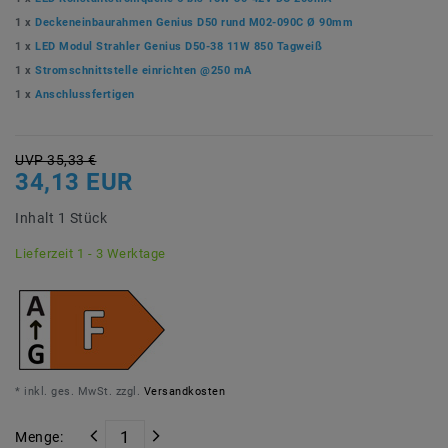
1 x
Deckeneinbaurahmen Genius D50 rund M02-090C Ø 90mm
1 x
LED Modul Strahler Genius D50-38 11W 850 Tagweiß
1 x
Stromschnittstelle einrichten @250 mA
1 x
Anschlussfertigen
UVP 35,33 €
34,13 EUR
Inhalt
1
Stück
Lieferzeit 1 - 3 Werktage
* inkl. ges. MwSt. zzgl.
Versandkosten
Menge: