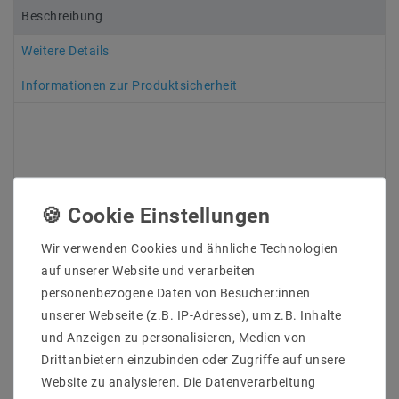
Beschreibung
Weitere Details
Informationen zur Produktsicherheit
Leuchtmittel austauschbar
Ideal und kompakt für gewerbliche Anwendung zB:
Ladenbau .Gastronomie .Hotel gegen 50-100W
Wir verwenden Cookies und ähnliche Technologien
Halogen System zur Einrichtung.
Extra stärkeres Kühlungsteil mit langer Lebensdauer
auf unserer Website und verarbeiten
zu garantieren.
personenbezogene Daten von Besucher:innen
Treiber sind getrennt isoliert. wenige
unserer Webseite (z.B. IP-Adresse), um z.B. Inhalte
Warmentwicklung wird erzeugt.
und Anzeigen zu personalisieren, Medien von
Dimmen sind als Optional durch Phasenabschnitte . 1-
Drittanbietern einzubinden oder Zugriffe auf unsere
10V . Dali . CONNEX System .Zigbee zu möglich.
Hochwertige Einbaurahmen rostfrei und geeignet
Website zu analysieren. Die Datenverarbeitung