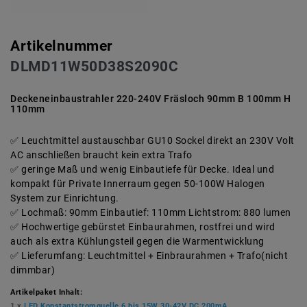
Artikelnummer
DLMD11W50D38S2090C
Deckeneinbaustrahler 220-240V Fräsloch 90mm B 100mm H
110mm
Leuchtmittel austauschbar GU10 Sockel direkt an 230V Volt
AC anschließen braucht kein extra Trafo
geringe Maß und wenig Einbautiefe für Decke. Ideal und
kompakt für Private Innerraum gegen 50-100W Halogen
System zur Einrichtung.
Lochmaß: 90mm Einbautief: 110mm Lichtstrom: 880 lumen
Hochwertige gebürstet Einbaurahmen, rostfrei und wird
auch als extra Kühlungsteil gegen die Warmentwicklung
Lieferumfang: Leuchtmittel + Einbraurahmen + Trafo(nicht
dimmbar)
Artikelpaket Inhalt:
1 x
LED Konstantstromquelle 6 bis 15W 30-42V DC 200mA