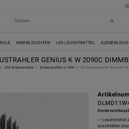
ODULE
INNENLEUCHTEN
LED LEUCHTMITTEL
AUSSENLEUCH
AUSTRAHLER GENIUS K W 2090C DIMM
LED Einbaustrahler
Einbaustrahler in 230v
LED Einbaustrahler Genius K
Artikelnu
DLMD11W
Deckeneinbaus
Leuchtmittel 
anschließen brau