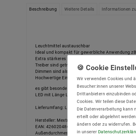
Beschreibung
Weitere Details
Informationen zu
Leuchtmittel austauschbar
Ideal und kompakt für gewerbliche Anwendung zB
Extra stärkeres Kühlungsteil mit langer Lebensdau
Treiber sind getrennt isoliert. wenige Warmentwic
Dimmen sind als Optional durch Phasenabschnitte
Hochwertige Einbaurahmen rostfrei und geeignet 
Wir verwenden Cookies und ä
Besucher:innen unserer Webse
es gibt besondere Einbaurahmen welche tiefen Ei
Drittanbietern einzubinden od
LED mit Länge Lebensdaur bis 50000 Stunden für 
Cookies. Wir teilen diese Date
Lieferumfang: Leuchtmittel + Einbraurahmen + T
Die Datenverarbeitung kann m
erteilt oder abgelehnt werden
Hersteller: Mextronic
ändern oder zu widerrufen. 
EAN: 4260204861906
in unserer
Daten­schutz­erklä
Außendurchmesser: 100 mm