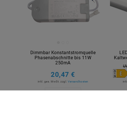
Dimmbar Konstantstromquelle
LED
Phasenabschnitte bis 11W
Kaltw
250mA
U
20,47 €
inkl. ges. MwSt.
zzgl.
Versandkosten
ink
Artikel anzeigen