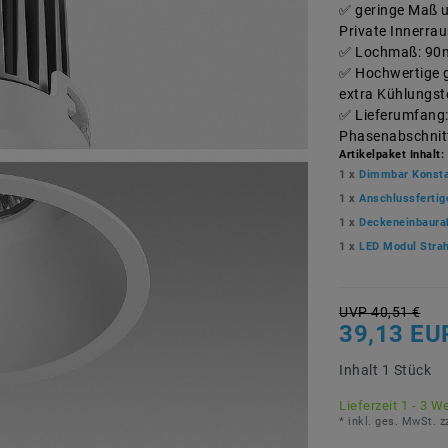
geringe Maß u
Private Innerra
Lochmaß: 90m
Hochwertige g
extra Kühlungst
Lieferumfang:
Phasenabschnit
Artikelpaket Inhalt:
1 x
Dimmbar Konsta
1 x
Anschlussferti
1 x
Deckeneinbaur
1 x
LED Modul Stra
UVP 40,51 €
39,13 EU
Inhalt
1
Stück
Lieferzeit 1 - 3 W
* inkl. ges. MwSt. z