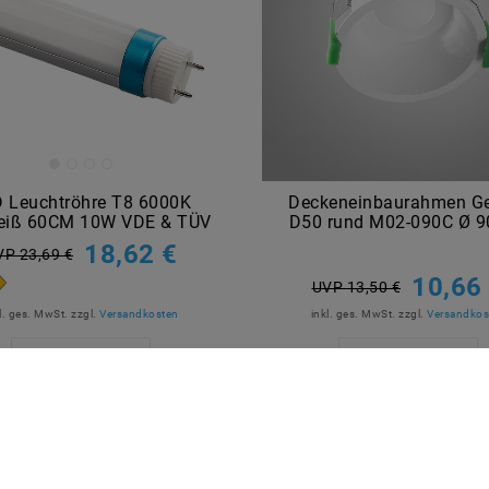
 Leuchtröhre T8 6000K
Deckeneinbaurahmen G
eiß 60CM 10W VDE & TÜV
D50 rund M02-090C Ø 
18,62 €
VP 23,69 €
10,66
UVP 13,50 €
l. ges. MwSt.
zzgl.
Versandkosten
inkl. ges. MwSt.
zzgl.
Versandkos
Artikel anzeigen
Artikel anzeigen