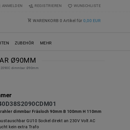
ANMELDEN
REGISTRIEREN
WUNSCHLISTE
WARENKORB
0
Artikel für
0,00 EUR
TEN
ZUBEHÖR
MEHR
BAR Ø90MM
 W 2090C dimmbar Ø90mm
mmer
40D38S2090CDM01
trahler dimmbar Fräsloch 90mm B 100mm H 110mm
austauschbar GU10 Sockel direkt an 230V Volt AC
cht kein extra Trafo