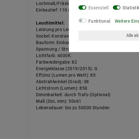
Lochmaß/Fräsloch: 90 mm
Essenziell
Statisti
Einbautief: 110 mm
Funktional
Weitere Ein
Leuchtmittel:
Leistung pro Leuchtmittel: 11W
Alle a
Sockel: Konstant Strom
Bauform: Einbau Module
Spannung / Strom: 250mA
Lichtfarb: 4000K
Farbwiedergabe: 82
Energieklasse (2019/2015): G
Effzinz (Lumen pro Watt): 85
Abstrahlwinkel (Grad): 38
Lichtstrom (Lumen): 850
Dimmbarkeit: durch Trafo (Optional)
Maß (DxL mm): 50x61
Lebensdauer: bis zu 50000 Stunden