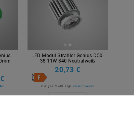
enius
LED Modul Strahler Genius D50-
90mm
38 11W 840 Neutralweiß
20,73 €
 €
ten
inkl. ges. MwSt.
zzgl.
Versandkosten
Artikel anzeigen