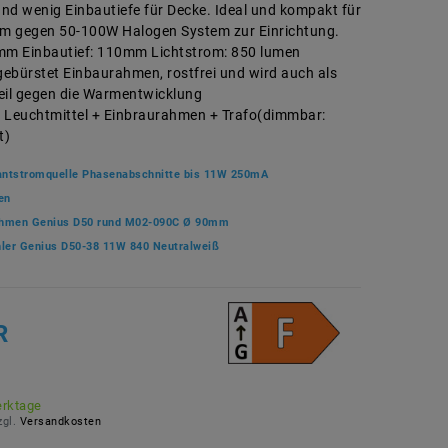
nd wenig Einbautiefe für Decke. Ideal und kompakt für
um gegen 50-100W Halogen System zur Einrichtung.
m Einbautief: 110mm Lichtstrom: 850 lumen
ebürstet Einbaurahmen, rostfrei und wird auch als
eil gegen die Warmentwicklung
 Leuchtmittel + Einbraurahmen + Trafo(dimmbar:
t)
ntstromquelle Phasenabschnitte bis 11W 250mA
gen
ahmen Genius D50 rund M02-090C Ø 90mm
hler Genius D50-38 11W 840 Neutralweiß
R
erktage
zgl.
Versandkosten