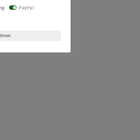
ng
PayPal
lehnen