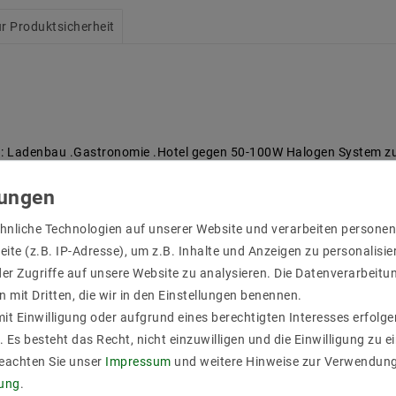
r Produktsicherheit
: Ladenbau .Gastronomie .Hotel gegen 50-100W Halogen System zur
er zu garantieren.
klung wird erzeugt.
 . 1-10V . Dali . CONNEX System .Zigbee zu möglich.
auch als extra Kühlungsteil gegen Warmentwicklung.
hnliche Technologien auf unserer Website und verarbeiten person
ite (z.B. IP-Adresse), um z.B. Inhalte und Anzeigen zu personalisie
nbauplatz bieten und Blendschutz.
er Zugriffe auf unsere Website zu analysieren. Die Datenverarbeitun
Gewerblich täglich über 10 Stunden Brennenzeit geeignt.
n mit Dritten, die wir in den Einstellungen benennen.
rafo(dimmbar: Phasenabschnitt)
it Einwilligung oder aufgrund eines berechtigten Interesses erfol
. Es besteht das Recht, nicht einzuwilligen und die Einwilligung zu 
Beachten Sie unser
Impressum
und weitere Hinweise zur Verwendun
rung
.