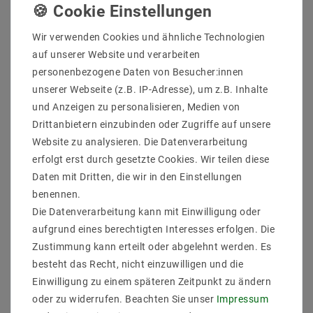
Lichtfarb: 3000K
Farbwiedergabe: 82
Energieklasse (2019/2015): G
Wir verwenden Cookies und ähnliche Technologien
Effzinz (Lumen pro Watt): 84
auf unserer Website und verarbeiten
Abstrahlwinkel (Grad): 38
personenbezogene Daten von Besucher:innen
Lichtstrom (Lumen): 690
unserer Webseite (z.B. IP-Adresse), um z.B. Inhalte
Dimmbarkeit: durch Trafo (Optional)
und Anzeigen zu personalisieren, Medien von
Maß (DxL mm): 50x61
Lebensdauer: bis zu 50000 Stunden
Drittanbietern einzubinden oder Zugriffe auf unsere
Website zu analysieren. Die Datenverarbeitung
erfolgt erst durch gesetzte Cookies. Wir teilen diese
Daten mit Dritten, die wir in den Einstellungen
benennen.
Die Datenverarbeitung kann mit Einwilligung oder
aufgrund eines berechtigten Interesses erfolgen. Die
Zustimmung kann erteilt oder abgelehnt werden. Es
besteht das Recht, nicht einzuwilligen und die
Einwilligung zu einem späteren Zeitpunkt zu ändern
ZULETZT ANGESEHEN
oder zu widerrufen. Beachten Sie unser
Impressum