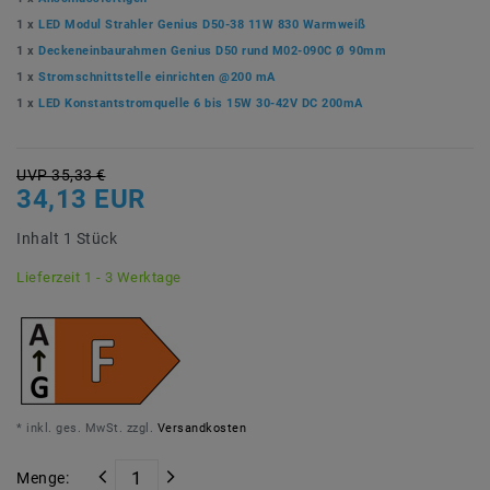
1 x
LED Modul Strahler Genius D50-38 11W 830 Warmweiß
1 x
Deckeneinbaurahmen Genius D50 rund M02-090C Ø 90mm
1 x
Stromschnittstelle einrichten @200 mA
1 x
LED Konstantstromquelle 6 bis 15W 30-42V DC 200mA
UVP 35,33 €
34,13 EUR
Inhalt
1
Stück
Lieferzeit 1 - 3 Werktage
* inkl. ges. MwSt. zzgl.
Versandkosten
Menge: