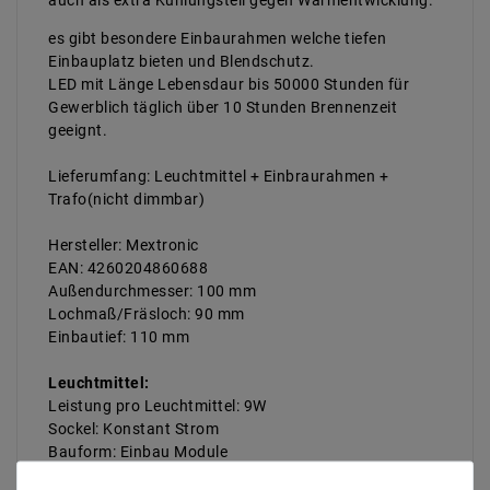
auch als extra Kühlungsteil gegen Warmentwicklung.
es gibt besondere Einbaurahmen welche tiefen
Einbauplatz bieten und Blendschutz.
LED mit Länge Lebensdaur bis 50000 Stunden für
Gewerblich täglich über 10 Stunden Brennenzeit
geeignt.
Lieferumfang: Leuchtmittel + Einbraurahmen +
Trafo(nicht dimmbar)
Hersteller: Mextronic
EAN: 4260204860688
Außendurchmesser: 100 mm
Lochmaß/Fräsloch: 90 mm
Einbautief: 110 mm
Leuchtmittel:
Leistung pro Leuchtmittel: 9W
Sockel: Konstant Strom
Bauform: Einbau Module
Spannung / Strom: 200mA