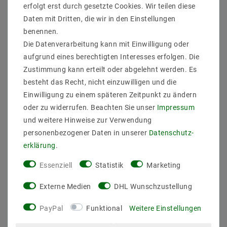
erfolgt erst durch gesetzte Cookies. Wir teilen diese
Daten mit Dritten, die wir in den Einstellungen
benennen.
Die Datenverarbeitung kann mit Einwilligung oder
Dieser DMX Decoder dient der Ansteuerung von
aufgrund eines berechtigten Interesses erfolgen. Die
RGB/RGBW-LEDs, RGB /RGBW LED Leisten oder
Zustimmung kann erteilt oder abgelehnt werden. Es
Modulen über DMX 512.
besteht das Recht, nicht einzuwilligen und die
Der Decoder verarbeitet das standardisierte DMX 512
Einwilligung zu einem späteren Zeitpunkt zu ändern
Protokoll und steuert über 4 Kanäle ( rot, grün, blau,
oder zu widerrufen. Beachten Sie unser
Impressum
weiß) bis 256 Stufen.
und weitere Hinweise zur Verwendung
Diese Decoder gibt eine RJ45 für DMX Signal-Eingang
personenbezogener Daten in unserer
Daten­schutz­
eine RJ45 für DMX Signal-Ausgang.
erklärung
.
Eingang Spannung 12V-24V DC
Ausgangstrom 4 x 4A (insgesamt 16A )
Essenziell
Statistik
Marketing
Abmessung (L X B X H) 166 X 67 X 41 mm
Gewicht 340g
Externe Medien
DHL Wunschzustellung
PayPal
Funktional
Weitere Einstellungen