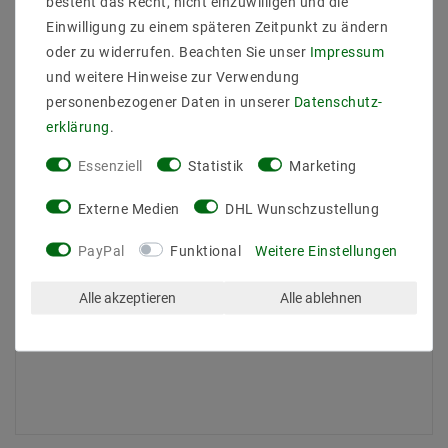
besteht das Recht, nicht einzuwilligen und die
Einwilligung zu einem späteren Zeitpunkt zu ändern
Sicher
Schnelle
Kostenlose
einkaufen
Lieferung
Beratung
oder zu widerrufen. Beachten Sie unser
Impressum
0203-928-789-63
und weitere Hinweise zur Verwendung
personenbezogener Daten in unserer
Daten­schutz­
erklärung
.
Beschreibung
Essenziell
Statistik
Marketing
Weitere Details
Externe Medien
DHL Wunschzustellung
Informationen zur Produktsicherheit
PayPal
Funktional
Weitere Einstellungen
Alle akzeptieren
Alle ablehnen
#N/A