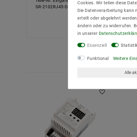
Teile-Nr. Eingangsspannung Ausgangsstrom Au
Cookies. Wir teilen diese Date
SR-2102RJ45-DIN 12-36VDC 4CH, 5A/CH 240-72
Die Datenverarbeitung kann m
erteilt oder abgelehnt werden
ändern oder zu widerrufen. 
in unserer
Daten­schutz­erklä
Essenziell
Statisti
Funktional
Weitere Ein
Alle a