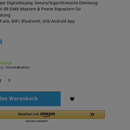
per Digitaldisplay, lineare/logarithmische Dimmung
it SR-DMX-Mastern & Power Repeatern für
stung
 Funk, WiFi, Bluetooth, iOS/Android App
R
erktage
zgl.
Versandkosten
 den Warenkorb