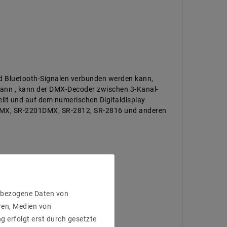
nd Bluetooth-Signalen verbunden werden kann,
ann , kann der DMX-Decoder zwischen 3-Kanal-
llt und auf dem numerischen Digitaldisplay
DMX, SR-2201DMX, SR-2812, SR-2816 und anderen
 angezeigt werden
enbezogene Daten von
ren, Medien von
g erfolgt erst durch gesetzte