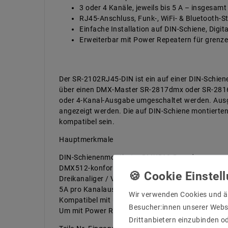
3 oder 4 Kanäle, jeweils bis 5 A – insgesam
RJ45-Anschluss, Funk-, WiFi- & Bluetooth-S
Einfache Installation auf DIN-Schiene, Digit
Erweiterbar mit Power Repeatern für grenz
Der SR-2102RJ45-DIN ist ein auf einer DIN-Schie
über einen DMX-Master SR-2817dmx oder SR-2816 
oder 4-Kanal-Ausgabe umgeschaltet werden. Ausga
angezeigt werden. Die auf DIN-Schiene montier
kompatibel sein.
Hauptmerkmale
DIN-Schienenmontierter DMX512-Decoder
DMX512-konforme Steuerschnittstelle, DMX-Adress
Dreikanaliger / Vierkanaliger Ausgang wählbar
5A pro Kanalausgang
Wir verwenden Cookies und ä
Kompatibel mit unseren DMX-Mastern wie SR-28
Besucher:innen unserer Webse
Um mit Power Repeater zu arbeiten, um die Ausga
Drittanbietern einzubinden od