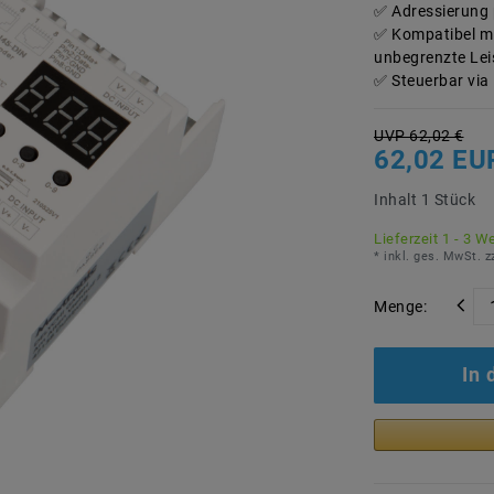
Adressierung 
Kompatibel m
unbegrenzte Lei
Steuerbar via
UVP 62,02 €
62,02 EU
Inhalt
1
Stück
Lieferzeit 1 - 3 W
* inkl. ges. MwSt. z
Menge:
In