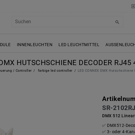
ODULE
INNENLEUCHTEN
LED LEUCHTMITTEL
AUSSENLEUCH
DMX HUTSCHSCHIENE DECODER RJ45 4
uerung / Controller
farbige led controller
LED CONNEX DMX Hutschschiene D
Artikelnu
SR-2102RJ
DMX 512 Lineare
DMX512-Decod
3- oder 4-Kan