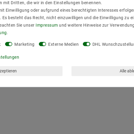
sgangsleistung Ausgangstyp Abmessungen (mm) Bemerkungen
n mit Dritten, die wir in den Einstellungen benennen.
0W Konstantspannung 65*106*53 RJ45
it Einwilligung oder aufgrund eines berechtigten Interesses erfol
. Es besteht das Recht, nicht einzuwilligen und die Einwilligung zu 
Beachten Sie unser
Impressum
und weitere Hinweise zur Verwendun
rung
.
k
Marketing
Externe Medien
DHL Wunschzustellu
stellungen
ZULETZT ANGESEHEN
kzeptieren
Alle ab