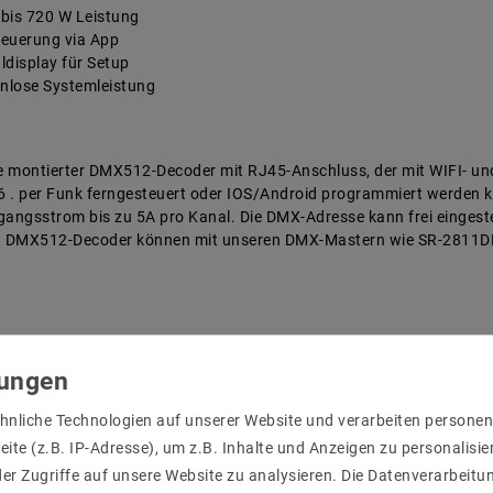
t bis 720 W Leistung
teuerung via App
aldisplay für Setup
enlose Systemleistung
ne montierter DMX512-Decoder mit RJ45-Anschluss, der mit WIFI- u
. per Funk ferngesteuert oder IOS/Android programmiert werden k
ngsstrom bis zu 5A pro Kanal. Die DMX-Adresse kann frei eingeste
ten DMX512-Decoder können mit unseren DMX-Mastern wie SR-2811
e kann frei eingestellt und auf dem digitalen numerischen Display
hnliche Technologien auf unserer Website und verarbeiten person
11DMX, SR-2201DMX, SR-2812, SR-2816 und anderen
ite (z.B. IP-Adresse), um z.B. Inhalte und Anzeigen zu personalisie
be unbegrenzt zu erweitern
er Zugriffe auf unsere Website zu analysieren. Die Datenverarbeitun