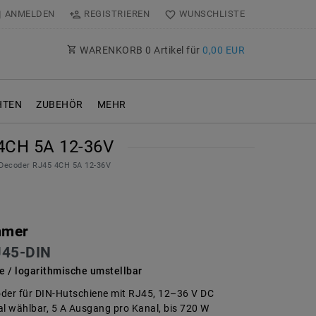
ANMELDEN
REGISTRIEREN
WUNSCHLISTE
WARENKORB
0
Artikel für
0,00 EUR
TEN
ZUBEHÖR
MEHR
CH 5A 12-36V
ecoder RJ45 4CH 5A 12-36V
mmer
45-DIN
 / logarithmische umstellbar
er für DIN-Hutschiene mit RJ45, 12–36 V DC
al wählbar, 5 A Ausgang pro Kanal, bis 720 W