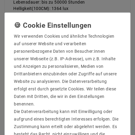
Lebensdauer: bis zu 50000 Stunden
Helligkeit(100CM): 1364 lux
Dimmbar: DIM [ Phasen / 1-10V/ Dali/
Connex/Casambi/Zigbee 3.0] (Optinal)
Lieferumfang: LED Panel + Netzteil + Aufbaurahmen
Maße des Trafos: 124x79x22 mm
Wir verwenden Cookies und ähnliche Technologien
Dimmbarkeit für 1-10V / Dali / Casambi / Connex /
auf unserer Website und verarbeiten
Zigbee als Optional, bitte anfragen
personenbezogene Daten von Besucher:innen
unserer Webseite (z.B. IP-Adresse), um z.B. Inhalte
und Anzeigen zu personalisieren, Medien von
Drittanbietern einzubinden oder Zugriffe auf unsere
Website zu analysieren. Die Datenverarbeitung
erfolgt erst durch gesetzte Cookies. Wir teilen diese
Daten mit Dritten, die wir in den Einstellungen
benennen.
ZULETZT ANGESEHEN
Die Datenverarbeitung kann mit Einwilligung oder
aufgrund eines berechtigten Interesses erfolgen. Die
Zustimmung kann erteilt oder abgelehnt werden. Es
Artikelpaket
besteht das Recht, nicht einzuwilligen und die