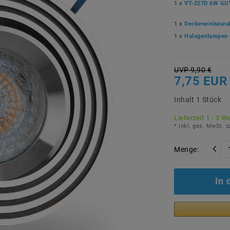
1 x
VT-227D 6W GU
1 x
Deckeneinbaura
1 x
Halogenlampen 
UVP 9,90 €
7,75 EUR
Inhalt
1
Stück
Lieferzeit 1 - 3 W
* inkl. ges. MwSt. z
Menge:
In