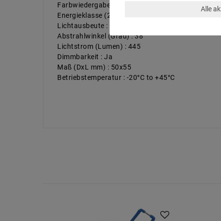
Farbwiedergabe : >80
Alle a
Energieklasse (2019/2015) : F
Lichtausbeute : 80
Abstrahlwinkel (Grad) : 38
Lichtstrom (Lumen) : 445
Dimmbarkeit : Ja
Maß (DxL mm) : 50x55
Betriebstemperatur : -20°C to +45°C
Artikelpaket