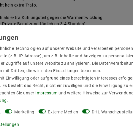
t kein extra Trafo.
h als extra Kühlungsteil gegen die Warmentwicklung
 Private Benutzung täglich ca 3-4 Stunden)
 oder WIFI oder die Zigbee zu steuern und dimmen.
er einfach zu steuern.
hnliche Technologien auf unserer Website und verarbeiten person
raurahmen + Fassung
ite (z.B. IP-Adresse), um z.B. Inhalte und Anzeigen zu personalisie
er Zugriffe auf unsere Website zu analysieren. Die Datenverarbeitun
n mit Dritten, die wir in den Einstellungen benennen.
it Einwilligung oder aufgrund eines berechtigten Interesses erfol
. Es besteht das Recht, nicht einzuwilligen und die Einwilligung zu 
Beachten Sie unser
Impressum
und weitere Hinweise zur Verwendun
rung
.
k
Marketing
Externe Medien
DHL Wunschzustellu
stellungen