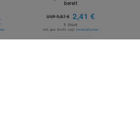
bereit
2,41 €
UVP 9,87 €
€
5
Stück
ten
inkl. ges. MwSt.
zzgl.
Versandkosten
Artikel anzeigen
SICHER EINKAUFEN