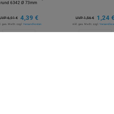
rund 6342 Ø 73mm
4,39 €
1,24 
UVP 6,91 €
UVP 1,56 €
l. ges. MwSt.
zzgl.
Versandkosten
inkl. ges. MwSt.
zzgl.
Versandkos
Artikel anzeigen
Artikel anzeigen
R BEZAHLEN
MARKEN
M2OUTLET
Helestra
Nino Leuchten
TCI
Meanwell
Mextronic