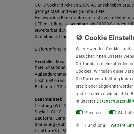
GU10 Sockel direkt an 230V AC anschließen brauch
geringe Maß und wenig Einbautiefe.
Hochwertige Einbaurahmen. rostfrei und wird auc
LED mit Länge Lebensdaur bis 30000 Stunden (für
erweiterbar durch unsere CONNEX System per Funk
Dimmbar .ist möglich durch Phasenabschnitt.Dimm
Wir verwenden Cookies und ä
Lieferumfang: 6W LED GU10 23V dimmbar + Einb
Besucher:innen unserer Webse
Hersteller: Mextronic
Drittanbietern einzubinden od
EAN: 4260204860961
Cookies. Wir teilen diese Date
Außendurchmesser: 86 mm
Die Datenverarbeitung kann m
Lochmaß/Fräsloch: 73 mm
erteilt oder abgelehnt werden
Einbautief: 70 mm
ändern oder zu widerrufen. 
Leuchtmittel:
in unserer
Daten­schutz­erklä
Leistung (W) : 6
Sockel : GU10
Essenziell
Statisti
Bauform : Lens 38°
Spannung (Volt) / Stromstärk bis : 230
Funktional
Weitere Ein
Lichtfarb(K) : 3000