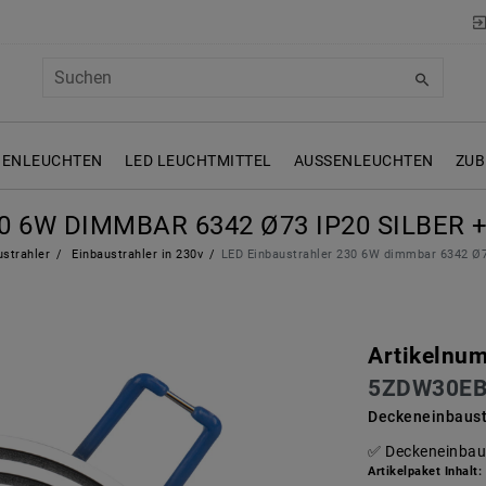
NENLEUCHTEN
LED LEUCHTMITTEL
AUSSENLEUCHTEN
ZUB
0 6W DIMMBAR 6342 Ø73 IP20 SILBER
strahler
Einbaustrahler in 230v
LED Einbaustrahler 230 6W dimmbar 6342 Ø7
Artikelnu
5ZDW30E
Deckeneinbaus
Deckeneinbau
Artikelpaket Inhalt: