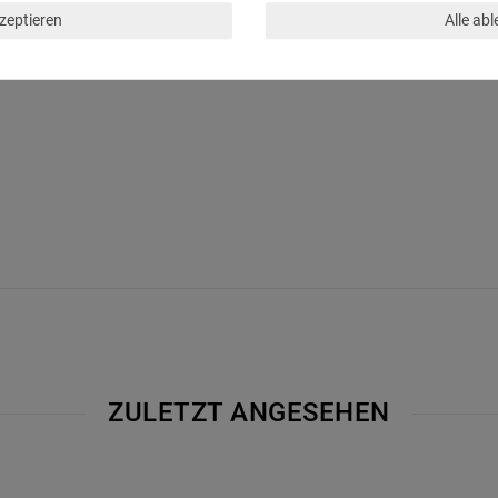
kzeptieren
Alle ab
ZULETZT ANGESEHEN