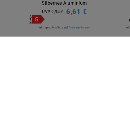
Silbernes Aluminium
6,61 €
UVP 9,94 €
inkl. ges. MwSt.
zzgl.
Versandkosten
ink
Artikel anzeigen
QUICKLINKS
SICHE
Über Uns
Anmelden
Ihr Warenkorb
Ihre Wunschliste
Ihr Shop-Konto
Versandarten & -kosten