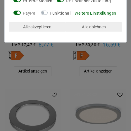
Externe Medien
DHL Wunschzustellung
PayPal
Funktional
Weitere Einstellungen
LED Einbau / Aufbau
LED Einbau / Aufbau
Panel Aura eckig
Panel Aura eckig
Alle akzeptieren
Alle ablehnen
Warmweiß 12W (W) Ø
Warmweiß 24W (W) Ø
165mm
290mm
8,77 €
16,59 €
UVP 17,47 €
UVP 30,30 €
Artikel anzeigen
Artikel anzeigen
Artikelpaket