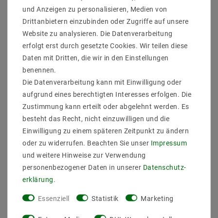
und Anzeigen zu personalisieren, Medien von
Drittanbietern einzubinden oder Zugriffe auf unsere
[Paket] LED Aufbaupanel
[Paket] LED Einbau /
Website zu analysieren. Die Datenverarbeitung
30x30 15W (W) 1653LM
Aufbau Panel Aura rund
erfolgt erst durch gesetzte Cookies. Wir teilen diese
850 Weiß
Warmweiß 12W (ST) Ø
165mm
Daten mit Dritten, die wir in den Einstellungen
69,04 €
UVP 116,72 €
benennen.
14,83 €
UVP 18,97 €
Die Datenverarbeitung kann mit Einwilligung oder
aufgrund eines berechtigten Interesses erfolgen. Die
Zustimmung kann erteilt oder abgelehnt werden. Es
Artikel anzeigen
Artikel anzeigen
besteht das Recht, nicht einzuwilligen und die
Einwilligung zu einem späteren Zeitpunkt zu ändern
oder zu widerrufen. Beachten Sie unser
Impressum
und weitere Hinweise zur Verwendung
personenbezogener Daten in unserer
Daten­schutz­
erklärung
.
Essenziell
Statistik
Marketing