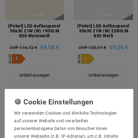
[Paket] LED Aufbaupanel
[Paket] LED Aufbaupanel
30x30 21W (W) 1900LM
30x30 21W (W) 2280LM
830 Warmweiß
850 Weiß
69,04 €
69,04 €
UVP 116,72 €
UVP 103,97 €
Artikel anzeigen
Artikel anzeigen
Artikelpaket
Artikelpaket
Wir verwenden Cookies und ähnliche Technologien
auf unserer Website und verarbeiten
personenbezogene Daten von Besucher:innen
unserer Webseite (z.B. IP-Adresse), um z.B. Inhalte