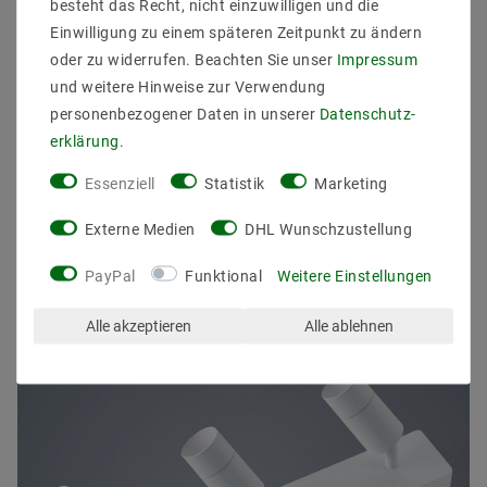
besteht das Recht, nicht einzuwilligen und die
Gewicht (kg): 1
Einwilligung zu einem späteren Zeitpunkt zu ändern
Lieferung Leuchtmittel: inkl.
oder zu widerrufen. Beachten Sie unser
Impressum
und weitere Hinweise zur Verwendung
personenbezogener Daten in unserer
Daten­schutz­
erklärung
.
Essenziell
Statistik
Marketing
Externe Medien
DHL Wunschzustellung
ZULETZT ANGESEHEN
PayPal
Funktional
Weitere Einstellungen
Alle akzeptieren
Alle ablehnen