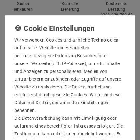
Sicher
Schnelle
Kostenlose
einkaufen
Lieferung
Beratung
0203-928-789-63
Beschreibung
Wir verwenden Cookies und ähnliche Technologien
auf unserer Website und verarbeiten
Weitere Details
personenbezogene Daten von Besucher:innen
Informationen zur Produktsicherheit
unserer Webseite (z.B. IP-Adresse), um z.B. Inhalte
und Anzeigen zu personalisieren, Medien von
Drittanbietern einzubinden oder Zugriffe auf unsere
Website zu analysieren. Die Datenverarbeitung
erfolgt erst durch gesetzte Cookies. Wir teilen diese
Hersteller: Helestra
Daten mit Dritten, die wir in den Einstellungen
Artikle Nr: 35/1730.07
benennen.
Leistung & Lichtfarb: 3x4 W, 3000 K, 1080 lm
Die Datenverarbeitung kann mit Einwilligung oder
Fassung: LED
EEK: F
aufgrund eines berechtigten Interesses erfolgen. Die
Schutzart: IP 20
Zustimmung kann erteilt oder abgelehnt werden. Es
Abmessungen: L 340, B 50, H 135 mm